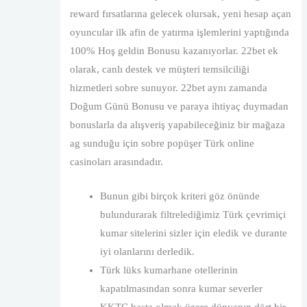
reward fırsatlarına gelecek olursak, yeni hesap açan
oyuncular ilk afin de yatırma işlemlerini yaptığında
100% Hoş geldin Bonusu kazanıyorlar. 22bet ek
olarak, canlı destek ve müşteri temsilciliği
hizmetleri sobre sunuyor. 22bet aynı zamanda
Doğum Günü Bonusu ve paraya ihtiyaç duymadan
bonuslarla da alışveriş yapabileceğiniz bir mağaza
ag sunduğu için sobre popüşer Türk online
casinoları arasındadır.
Bunun gibi birçok kriteri göz önünde
bulundurarak filtrelediğimiz Türk çevrimiçi
kumar sitelerini sizler için eledik ve durante
iyi olanlarını derledik.
Türk lüks kumarhane otellerinin
kapatılmasından sonra kumar severler