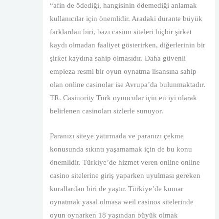
“afin de ödediği, hangisinin ödemediği anlamak
kullanıcılar için önemlidir. Aradaki durante büyük
farklardan biri, bazı casino siteleri hiçbir şirket
kaydı olmadan faaliyet gösterirken, diğerlerinin bir
şirket kaydına sahip olmasıdır. Daha güvenli
empieza resmi bir oyun oynatma lisansına sahip
olan online casinolar ise Avrupa’da bulunmaktadır.
TR. Casinority Türk oyuncular için en iyi olarak
belirlenen casinoları sizlerle sunuyor.
Paranızı siteye yatırmada ve paranızı çekme
konusunda sıkıntı yaşamamak için de bu konu
önemlidir. Türkiye’de hizmet veren online online
casino sitelerine giriş yaparken uyulması gereken
kurallardan biri de yaştır. Türkiye’de kumar
oynatmak yasal olmasa weil casinos sitelerinde
oyun oynarken 18 yaşından büyük olmak