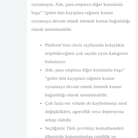
oynamayın. Aile, para empieza diğer konularda
başa” “gelen tüm kayıplara rağmen kumar
oynamaya devam etmek istemek kumar bağımlılığı
olarak tanımlanabilir.
Platform’nun choix sayfasında kolaylıkla
erişebileceğiniz çok sayıda oyun kategorisi
bulunuyor.
Aile, para empieza diğer konularda başa”
“gelen tüm kayıplara rağmen kumar
oynamaya devam etmek istemek kumar
bağımlılığı olarak tanımlanabilir.
Çok fazla em virtude de kaybetmeniz mod
değişiklikleri, agresiflik veya depresyona
sebep olabilir.
Seçtiğimiz Türk çevrimiçi kumarhaneleri
ülkenizde bulunanlardan çeşitlilik ve