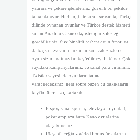
yatırma ve çekme işlemleriniz güvenli bir şekilde
tamamlanıyor. Herhangi bir sorun sırasında, Türkçe
dilinde oynanan oyunlar ve Türkçe destek hizmeti
sunan Anadolu Casino’da, istediğiniz desteği
görebilirsiniz. Size bir sürü serbest oyun fırsatı ya
da başka heyecanlı imkanlar sunacak yüzlerce
oyun sizin tarafınızdan keşfedilmeyi bekliyor. Çok
sayıdaki kampanyalarımız ve sanal para birimimiz
Twistler sayesinde oyunların tadına
varabileceksiniz, hem sobre bazen bu dakikaların
keyfini ücretsiz çıkartarak.
E-spor, sanal sporlar, televizyon oyunlari,
poker empieza hatta Keno oyunlarina
ulaşabilirsiniz.
Ulaşabileceğiniz added bonus fırsatlarına