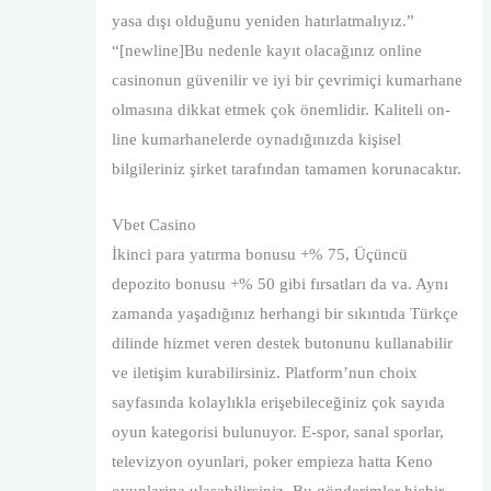
yasa dışı olduğunu yeniden hatırlatmalıyız.”
“[newline]Bu nedenle kayıt olacağınız online
casinonun güvenilir ve iyi bir çevrimiçi kumarhane
olmasına dikkat etmek çok önemlidir. Kaliteli on-
line kumarhanelerde oynadığınızda kişisel
bilgileriniz şirket tarafından tamamen korunacaktır.
Vbet Casino
İkinci para yatırma bonusu +% 75, Üçüncü
depozito bonusu +% 50 gibi fırsatları da va. Aynı
zamanda yaşadığınız herhangi bir sıkıntıda Türkçe
dilinde hizmet veren destek butonunu kullanabilir
ve iletişim kurabilirsiniz. Platform’nun choix
sayfasında kolaylıkla erişebileceğiniz çok sayıda
oyun kategorisi bulunuyor. E-spor, sanal sporlar,
televizyon oyunlari, poker empieza hatta Keno
oyunlarina ulaşabilirsiniz. Bu gönderimler hiçbir