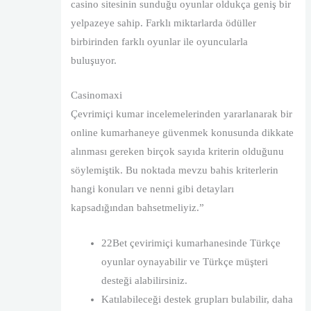
casino sitesinin sunduğu oyunlar oldukça geniş bir
yelpazeye sahip. Farklı miktarlarda ödüller
birbirinden farklı oyunlar ile oyuncularla
buluşuyor.
Casinomaxi
Çevrimiçi kumar incelemelerinden yararlanarak bir
online kumarhaneye güvenmek konusunda dikkate
alınması gereken birçok sayıda kriterin olduğunu
söylemiştik. Bu noktada mevzu bahis kriterlerin
hangi konuları ve nenni gibi detayları
kapsadığından bahsetmeliyiz.”
22Bet çevirimiçi kumarhanesinde Türkçe
oyunlar oynayabilir ve Türkçe müşteri
desteği alabilirsiniz.
Katılabileceği destek grupları bulabilir, daha