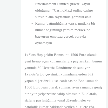
Entertainment Limited şirketi” kaydı
olduğunu” “CasinoMaxi online casino
sitesinin ana sayfasında görebilirsiniz.
Kumar bağımlılığınız varsa, mutlaka bir
kumar bağımlılığı yardım merkezine
başvurun empieza gerçek parayla
oynamayın.
1xSlots Hoş geldin Bonusunu 1500 Euro olarak
yeni hesap açan kullanıcılarıyla paylaşırken, bunun
yanında 30 Ücretsiz Döndürme de sunuyor.
1xSlots’u top çevrimiçi kumarhanelerden biri
yapan diğer özellik ise canlı casino Bonusunu da
1500 European olarak sunması aynı zamanda geniş
bir oyun yelpazesine sahip olmasıdır. Ek olarak,
sizlerle paylaştığımız yasal düzenlemeler ve
patolojik kumar hakkında verilen bilgilere göz