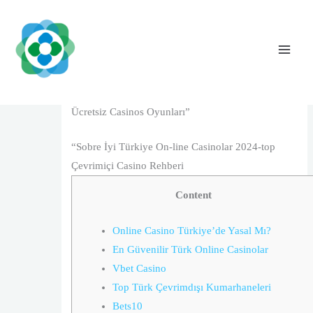
Skip
to
content
Ücretsiz Casinos Oyunları
/
Uncategorized
/ By
The Vaidya Admin
Ücretsiz Casinos Oyunları”
“Sobre İyi Türkiye On-line Casinolar 2024-top
Çevrimiçi Casino Rehberi
Content
Online Casino Türkiye’de Yasal Mı?
En Güvenilir Türk Online Casinolar
Vbet Casino
Top Türk Çevrimdışı Kumarhaneleri
Bets10