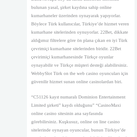
bulunan yasal, şirket kaydına sahip online
kumarhaneler üzerinden oynayarak yapıyorlar.
Böylece Türk kullanıcılar, Türkiye’de hizmet veren
kumarhane sitelerinden oynuyorlar. 22Bet, dikkate
aldığımız filtrelere göre ön plana çıkan en iyi Türk
çevrimiçi kumarhane sitelerinden biridir. 22Bet
çevirimiçi kumarhanesinde Türkçe oyunlar
oynayabilir ve Türkçe müşteri desteği alabilirsiniz.
WebbySlot Türk on the web casino oyuncuları için
güvenilir hizmet sunan online casinolardan biri.
“C51126 kayıt numaralı Dominion Entertainment
Limited şirketi” kaydı olduğunu” “CasinoMaxi
online casino sitesinin ana sayfasında
görebilirsiniz. Kuşkusuz, online on line casino
sitelerinde oynayan oyuncular, bunun Türkiye’de