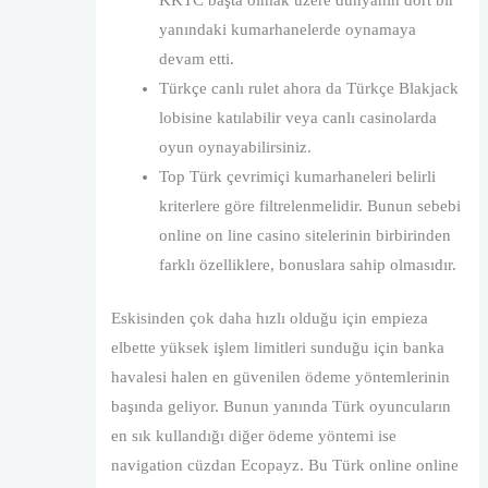
KKTC başta olmak üzere dünyanın dört bir
yanındaki kumarhanelerde oynamaya
devam etti.
Türkçe canlı rulet ahora da Türkçe Blakjack
lobisine katılabilir veya canlı casinolarda
oyun oynayabilirsiniz.
Top Türk çevrimiçi kumarhaneleri belirli
kriterlere göre filtrelenmelidir. Bunun sebebi
online on line casino sitelerinin birbirinden
farklı özelliklere, bonuslara sahip olmasıdır.
Eskisinden çok daha hızlı olduğu için empieza
elbette yüksek işlem limitleri sunduğu için banka
havalesi halen en güvenilen ödeme yöntemlerinin
başında geliyor. Bunun yanında Türk oyuncuların
en sık kullandığı diğer ödeme yöntemi ise
navigation cüzdan Ecopayz. Bu Türk online online