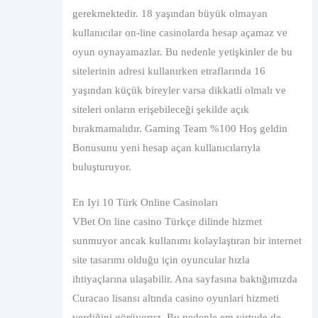
gerekmektedir. 18 yaşından büyük olmayan
kullanıcılar on-line casinolarda hesap açamaz ve
oyun oynayamazlar. Bu nedenle yetişkinler de bu
sitelerinin adresi kullanırken etraflarında 16
yaşından küçük bireyler varsa dikkatli olmalı ve
siteleri onların erişebileceği şekilde açık
bırakmamalıdır. Gaming Team %100 Hoş geldin
Bonusunu yeni hesap açan kullanıcılarıyla
buluşturuyor.
En Iyi 10 Türk Online Casinoları
VBet On line casino Türkçe dilinde hizmet
sunmuyor ancak kullanımı kolaylaştıran bir internet
site tasarımı olduğu için oyuncular hızla
ihtiyaçlarına ulaşabilir. Ana sayfasına baktığımızda
Curacao lisansı altında casino oyunlari hizmeti
verdiğini görüyoruz. Bu nedenle em virtude de