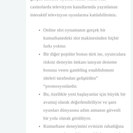
casinolarda televizyon kanallarında yayınlanan
interaktif televizyon oyunlarına katılabilirsiniz.
Online slot oynamanın gerçek bir
kumarhanedeki slot makinesinden hiçbir
farkı yoktur.
Bir diğer popüler bonus türü ise, oyunculara
risksiz deneyim imkanı tanıyan deneme
bonusu veren gambling establishment
siteleri tarafından geliştirilen”
“promosyonlardır.
Bu, özellikle yeni başlayanlar için büyük bir
avantaj olarak değerlendiriliyor ve şans
oyunları dünyasına adım atmanın güvenli
bir yolu olarak görülüyor.
Kumarhane deneyimini evinizin rahatlığına