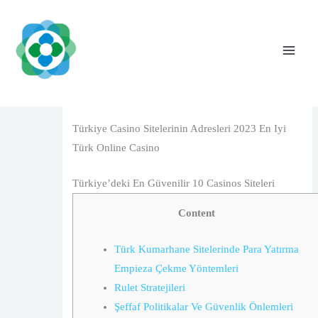
Skip
to
content
Türkiye Casino Sitelerinin Adresleri 2023
En Iyi Türk Online Casin
/
Masalbet
/ By
The Vaidya Admin
Türkiye Casino Sitelerinin Adresleri 2023 En Iyi
Türk Online Casino
Türkiye’deki En Güvenilir 10 Casinos Siteleri
Content
Türk Kumarhane Sitelerinde Para Yatırma
Empieza Çekme Yöntemleri
Rulet Stratejileri
Şeffaf Politikalar Ve Güvenlik Önlemleri