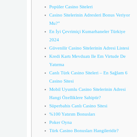
Popüler Casino Siteleri
Casino Sitelerinin Adresleri Bonus Veriyor
Mu?”
En İyi Çevrimiçi Kumarhaneler Türkiye
2024
Güvenilir Casino Sitelerinin Adresi Listesi
Kredi Kartı Mevduatı Ile Em Virtude De
Yatırma
Canlı Türk Casino Siteleri – En Sağlam 6
Casino Sitesi
Mobil Uyumlu Casino Sitelerinin Adresi
Hangi Özelliklere Sahiptir?
Süperbahis Canlı Casino Sitesi
%100 Yatırım Bonusları
Poker Oyna
Türk Casino Bonusları Hangileridir?