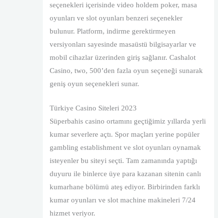
seçenekleri içerisinde video holdem poker, masa
oyunları ve slot oyunları benzeri seçenekler
bulunur. Platform, indirme gerektirmeyen
versiyonları sayesinde masaüstü bilgisayarlar ve
mobil cihazlar üzerinden giriş sağlanır. Cashalot
Casino, two, 500’den fazla oyun seçeneği sunarak
geniş oyun seçenekleri sunar.
Türkiye Casino Siteleri 2023
Süperbahis casino ortamını geçtiğimiz yıllarda yerli
kumar severlere açtı. Spor maçları yerine popüler
gambling establishment ve slot oyunları oynamak
isteyenler bu siteyi seçti. Tam zamanında yaptığı
duyuru ile binlerce üye para kazanan sitenin canlı
kumarhane bölümü ateş ediyor. Birbirinden farklı
kumar oyunları ve slot machine makineleri 7/24
hizmet veriyor.