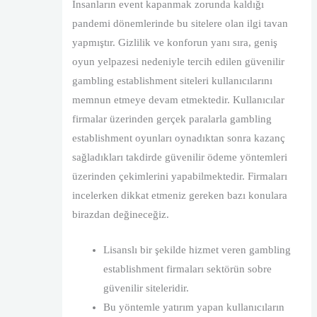
İnsanların event kapanmak zorunda kaldığı
pandemi dönemlerinde bu sitelere olan ilgi tavan
yapmıştır. Gizlilik ve konforun yanı sıra, geniş
oyun yelpazesi nedeniyle tercih edilen güvenilir
gambling establishment siteleri kullanıcılarını
memnun etmeye devam etmektedir. Kullanıcılar
firmalar üzerinden gerçek paralarla gambling
establishment oyunları oynadıktan sonra kazanç
sağladıkları takdirde güvenilir ödeme yöntemleri
üzerinden çekimlerini yapabilmektedir. Firmaları
incelerken dikkat etmeniz gereken bazı konulara
birazdan değineceğiz.
Lisanslı bir şekilde hizmet veren gambling
establishment firmaları sektörün sobre
güvenilir siteleridir.
Bu yöntemle yatırım yapan kullanıcıların