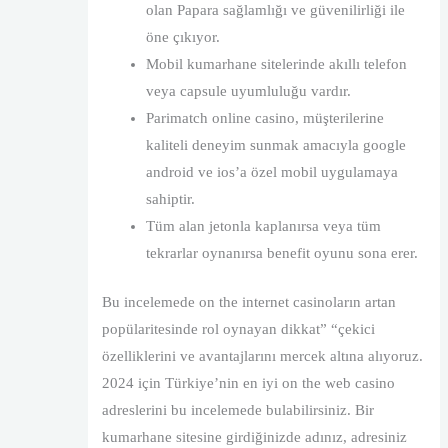
olan Papara sağlamlığı ve güvenilirliği ile
öne çıkıyor.
Mobil kumarhane sitelerinde akıllı telefon
veya capsule uyumluluğu vardır.
Parimatch online casino, müşterilerine
kaliteli deneyim sunmak amacıyla google
android ve ios’a özel mobil uygulamaya
sahiptir.
Tüm alan jetonla kaplanırsa veya tüm
tekrarlar oynanırsa benefit oyunu sona erer.
Bu incelemede on the internet casinoların artan
popülaritesinde rol oynayan dikkat” “çekici
özelliklerini ve avantajlarını mercek altına alıyoruz.
2024 için Türkiye’nin en iyi on the web casino
adreslerini bu incelemede bulabilirsiniz. Bir
kumarhane sitesine girdiğinizde adınız, adresiniz