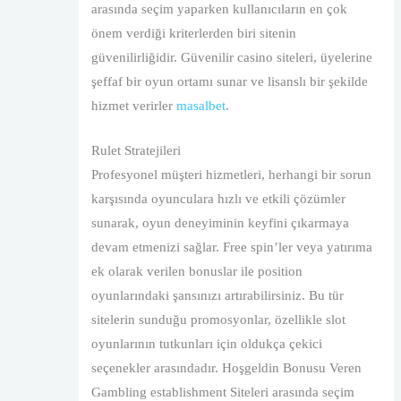
arasında seçim yaparken kullanıcıların en çok
önem verdiği kriterlerden biri sitenin
güvenilirliğidir. Güvenilir casino siteleri, üyelerine
şeffaf bir oyun ortamı sunar ve lisanslı bir şekilde
hizmet verirler
masalbet
.
Rulet Stratejileri
Profesyonel müşteri hizmetleri, herhangi bir sorun
karşısında oyunculara hızlı ve etkili çözümler
sunarak, oyun deneyiminin keyfini çıkarmaya
devam etmenizi sağlar. Free spin’ler veya yatırıma
ek olarak verilen bonuslar ile position
oyunlarındaki şansınızı artırabilirsiniz. Bu tür
sitelerin sunduğu promosyonlar, özellikle slot
oyunlarının tutkunları için oldukça çekici
seçenekler arasındadır. Hoşgeldin Bonusu Veren
Gambling establishment Siteleri arasında seçim