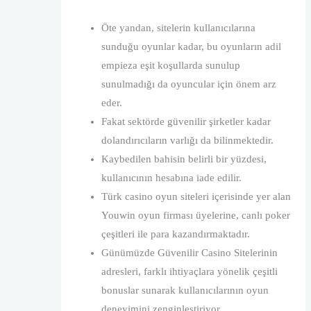
Öte yandan, sitelerin kullanıcılarına
sunduğu oyunlar kadar, bu oyunların adil
empieza eşit koşullarda sunulup
sunulmadığı da oyuncular için önem arz
eder.
Fakat sektörde güvenilir şirketler kadar
dolandırıcıların varlığı da bilinmektedir.
Kaybedilen bahisin belirli bir yüzdesi,
kullanıcının hesabına iade edilir.
Türk casino oyun siteleri içerisinde yer alan
Youwin oyun firması üyelerine, canlı poker
çeşitleri ile para kazandırmaktadır.
Günümüzde Güvenilir Casino Sitelerinin
adresleri, farklı ihtiyaçlara yönelik çeşitli
bonuslar sunarak kullanıcılarının oyun
deneyimini zenginleştiriyor.