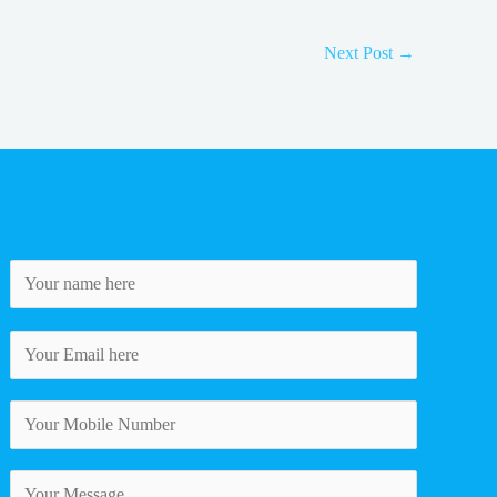
Next Post
→