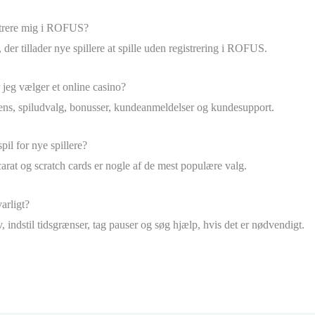
istrere mig i ROFUS?
r, der tillader nye spillere at spille uden registrering i ROFUS.
 jeg vælger et online casino?
icens, spiludvalg, bonusser, kundeanmeldelser og kundesupport.
il for nye spillere?
ccarat og scratch cards er nogle af de mest populære valg.
arligt?
v, indstil tidsgrænser, tag pauser og søg hjælp, hvis det er nødvendigt.