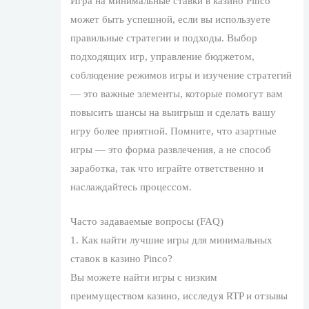
Игра на минимальные ставки в казино Pinco
может быть успешной, если вы используете
правильные стратегии и подходы. Выбор
подходящих игр, управление бюджетом,
соблюдение режимов игры и изучение стратегий
— это важные элементы, которые помогут вам
повысить шансы на выигрыш и сделать вашу
игру более приятной. Помните, что азартные
игры — это форма развлечения, а не способ
заработка, так что играйте ответственно и
наслаждайтесь процессом.
Часто задаваемые вопросы (FAQ)
1. Как найти лучшие игры для минимальных
ставок в казино Pinco?
Вы можете найти игры с низким
преимуществом казино, исследуя RTP и отзывы