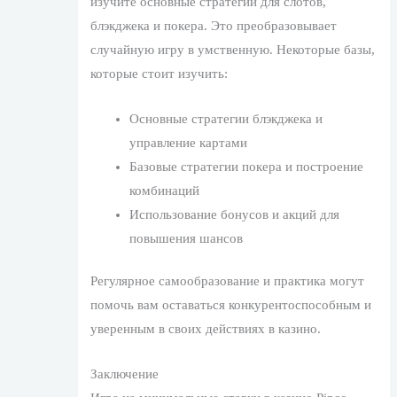
изучите основные стратегии для слотов,
блэкджека и покера. Это преобразовывает
случайную игру в умственную. Некоторые базы,
которые стоит изучить:
Основные стратегии блэкджека и
управление картами
Базовые стратегии покера и построение
комбинаций
Использование бонусов и акций для
повышения шансов
Регулярное самообразование и практика могут
помочь вам оставаться конкурентоспособным и
уверенным в своих действиях в казино.
Заключение