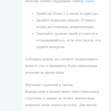
поэтому учтите следующие советы:
пинко
Грайте не более 1-2 часов за один раз.
Делайте перерывы каждые 30 минут,
чтобы восстановить концентрацию.
Замечайте уровень своей усталости и
останавливайтесь, если чувствуете, что
теряете контроль.
Соблюдая режим, вы сможете поддерживать
ясность ума и принимать более взвешенные
решения во время игры.
Изучение стратегий и тактик
Каждая игра в казино имеет свои уникальные
стратегии, и знание их может значительно
повысить ваши шансы на успех. Для начала,