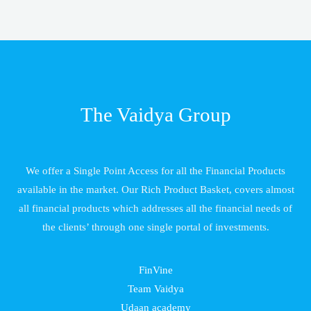
The Vaidya Group
We offer a Single Point Access for all the Financial Products
available in the market. Our Rich Product Basket, covers almost
all financial products which addresses all the financial needs of
the clients’ through one single portal of investments.
FinVine
Team Vaidya
Udaan academy