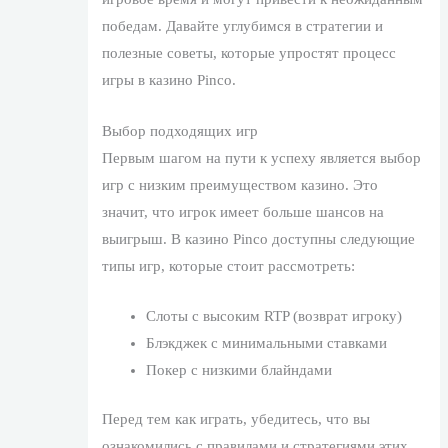
победам. Давайте углубимся в стратегии и
полезные советы, которые упростят процесс
игры в казино Pinco.
Выбор подходящих игр
Первым шагом на пути к успеху является выбор
игр с низким преимуществом казино. Это
значит, что игрок имеет больше шансов на
выигрыш. В казино Pinco доступны следующие
типы игр, которые стоит рассмотреть:
Слоты с высоким RTP (возврат игроку)
Блэкджек с минимальными ставками
Покер с низкими блайндами
Перед тем как играть, убедитесь, что вы
ознакомились с правилами и стратегиями этих