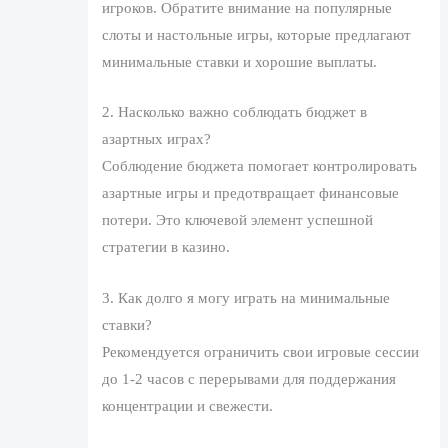
игроков. Обратите внимание на популярные
слоты и настольные игры, которые предлагают
минимальные ставки и хорошие выплаты.
2. Насколько важно соблюдать бюджет в
азартных играх?
Соблюдение бюджета помогает контролировать
азартные игры и предотвращает финансовые
потери. Это ключевой элемент успешной
стратегии в казино.
3. Как долго я могу играть на минимальные
ставки?
Рекомендуется ограничить свои игровые сессии
до 1-2 часов с перерывами для поддержания
концентрации и свежести.