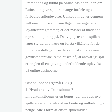
Promotions og tilbud på online casinoer uden om
Rufus kan give spillere mange fordele og en
forbedret spiloplevelse. Uanset om det er gennem
velkomstbonusser, månedlige turneringer eller
loyalitetsprogrammer, er der masser af måder at
øge sin indtjening på. Det vigtigste er, at spillere
tager sig tid til at læse og forstå vilkårene for de
tilbud, de deltager i, så de kan maksimere deres
gevinstpotentiale. Altid huske på, at ansvarligt spil
er nøglen til en sjov og underholdende oplevelse
på online casinoerne.
Ofte stillede spørgsmål (FAQ)
1. Hvad er en velkomstbonus?
En velkomstbonus er en bonus, der tilbydes nye
spillere ved oprettelse af en konto og indbetaling af
penge, ofte i form af ekstra spillemidler.