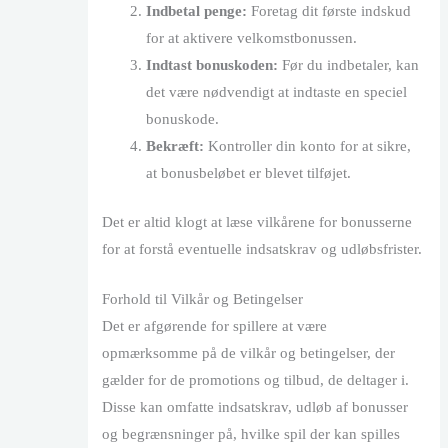
Indbetal penge:
Foretag dit første indskud
for at aktivere velkomstbonussen.
Indtast bonuskoden:
Før du indbetaler, kan
det være nødvendigt at indtaste en speciel
bonuskode.
Bekræft:
Kontroller din konto for at sikre,
at bonusbeløbet er blevet tilføjet.
Det er altid klogt at læse vilkårene for bonusserne
for at forstå eventuelle indsatskrav og udløbsfrister.
Forhold til Vilkår og Betingelser
Det er afgørende for spillere at være
opmærksomme på de vilkår og betingelser, der
gælder for de promotions og tilbud, de deltager i.
Disse kan omfatte indsatskrav, udløb af bonusser
og begrænsninger på, hvilke spil der kan spilles