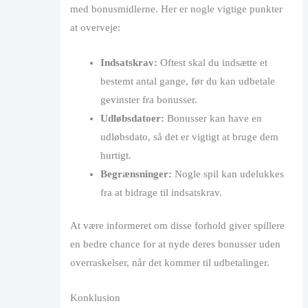
med bonusmidlerne. Her er nogle vigtige punkter
at overveje:
Indsatskrav:
Oftest skal du indsætte et
bestemt antal gange, før du kan udbetale
gevinster fra bonusser.
Udløbsdatoer:
Bonusser kan have en
udløbsdato, så det er vigtigt at bruge dem
hurtigt.
Begrænsninger:
Nogle spil kan udelukkes
fra at bidrage til indsatskrav.
At være informeret om disse forhold giver spillere
en bedre chance for at nyde deres bonusser uden
overraskelser, når det kommer til udbetalinger.
Konklusion