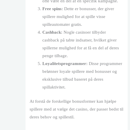
ofte være en del af en specifik kampagne.
Free spins:
Dette er bonusser, der giver
spillere mulighed for at spille visse
spilleautomater gratis.
Cashback:
Nogle casinoer tilbyder
cashback på tabte indsatser, hvilket giver
spillerne mulighed for at få en del af deres
penge tilbage.
Loyalitetsprogrammer:
Disse programmer
belønner loyale spillere med bonusser og
eksklusive tilbud baseret på deres
spillaktivitet.
At forstå de forskellige bonusformer kan hjælpe
spillere med at vælge det casino, der passer bedst til
deres behov og spillestil.