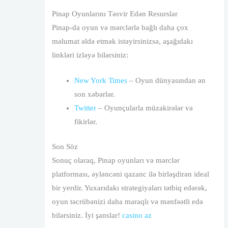
Pinap Oyunlarını Təsvir Edən Resurslar
Pinap-da oyun və mərclərlə bağlı daha çox
məlumat əldə etmək istəyirsinizsə, aşağıdakı
linkləri izləyə bilərsiniz:
New York Times
– Oyun dünyasından ən
son xəbərlər.
Twitter
– Oyunçularla müzakirələr və
fikirlər.
Son Söz
Sonuç olaraq, Pinap oyunları və mərclər
platforması, əyləncəni qazanc ilə birləşdirən ideal
bir yerdir. Yuxarıdakı strategiyaları tətbiq edərək,
oyun təcrübənizi daha maraqlı və mənfəətli edə
bilərsiniz. İyi şanslar!
casino az