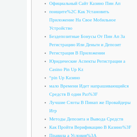
Официальный Сайт Казино Пин Ап
поищите%2C Как Установить
Приложение На Свое Мобильное
Устройство
Бездепозитные Бонусы От Пин Ап За
Регистрацию Или Деньги и Депозит
Регистрация В Приложении
Юридические Аспекты Регистрации а
Casino Pin Up Kz
“pin Up Казино
мало Времени Идет напрашивающийся
Средств В один Раз%3F
Лучшие Слоты В Пинап же Провайдеры
Игр
Методы Депозита и Вывода Средств
Как Пройти Верификацию В Казино%3F
Правила а Условия%3A