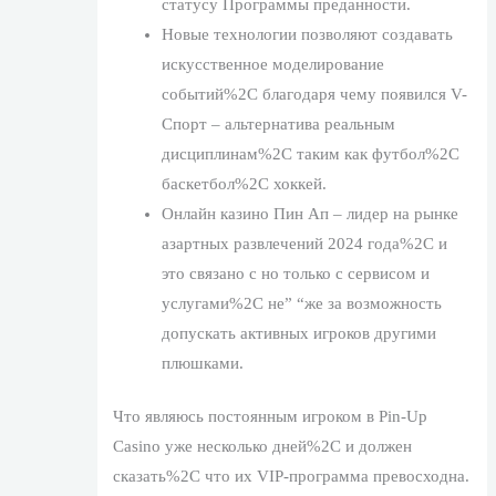
статусу Программы преданности.
Новые технологии позволяют создавать
искусственное моделирование
событий%2C благодаря чему появился V-
Спорт – альтернатива реальным
дисциплинам%2C таким как футбол%2C
баскетбол%2C хоккей.
Онлайн казино Пин Ап – лидер на рынке
азартных развлечений 2024 года%2C и
это связано с но только с сервисом и
услугами%2C не” “же за возможность
допускать активных игроков другими
плюшками.
Что являюсь постоянным игроком в Pin-Up
Casino уже несколько дней%2C и должен
сказать%2C что их VIP-программа превосходна.