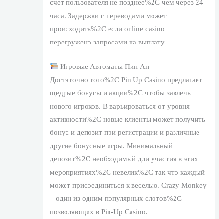
счет пользователя не позднее%2C чем через 24
часа. Задержки с переводами может
происходить%2C если online casino
перегружено запросами на выплату.
Игровые Автоматы Пин Ап
Достаточно того%2C Pin Up Casino предлагает
щедрые бонусы и акции%2C чтобы завлечь
нового игроков. В варьироваться от уровня
активности%2C новые клиенты может получить
бонус и депозит при регистрации и различные
другие бонусные игры. Минимальный
депозит%2C необходимый дли участия в этих
мероприятиях%2C невелик%2C так что каждый
может присоединиться к веселью. Crazy Monkey
– один из одним популярных слотов%2C
позволяющих в Pin-Up Casino.