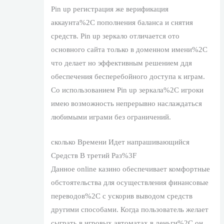
Pin up регистрация же верификация
аккаунта%2C пополнения баланса и снятия
средств. Pin up зеркало отличается ото
основного сайта только в доменном имени%2C
что делает но эффективным решением ддя
обеспечения бесперебойного доступа к играм.
Со использованием Pin up зеркала%2C игроки
имею возможность непрерывно наслаждаться
любимыми играми без ограничений.
сколько Времени Идет напрашивающийся
Средств В третий Раз%3F
Данное online казино обеспечивает комфортные
обстоятельства для осуществления финансовые
переводов%2C с ускорив выводом средств
другими способами. Когда пользователь желает
сыграть в игровых автоматах в деньги%2C он