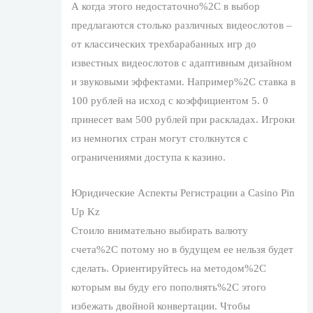
А когда этого недостаточно%2C в выбор
предлагаются столько различных видеослотов –
от классических трехбарабанных игр до
известных видеослотов с адаптивным дизайном
и звуковыми эффектами. Например%2C ставка в
100 рублей на исход с коэффициентом 5. 0
принесет вам 500 рублей при раскладах. Игроки
из немногих стран могут столкнутся с
ограничениями доступа к казино.
Юридические Аспекты Регистрации а Casino Pin
Up Kz
Стоило внимательно выбирать валюту
счета%2C потому но в будущем ее нельзя будет
сделать. Ориентируйтесь на методом%2C
которым вы буду его пополнять%2C этого
избежать двойной конвертации. Чтобы