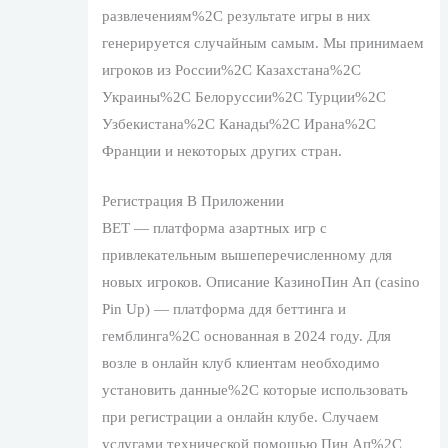
развлечениям%2C результате игры в них
генерируется случайным самым. Мы принимаем
игроков из России%2C Казахстана%2C
Украины%2C Белоруссии%2C Турции%2C
Узбекистана%2C Канады%2C Ирана%2C
Франции и некоторых других стран.
Регистрация В Приложении
BET — платформа азартных игр с
привлекательным вышеперечисленному для
новых игроков. Описание КазиноПин Ап (casino
Pin Up) — платформа ддя беттинга и
гемблинга%2C основанная в 2024 году. Для
возле в онлайн клуб клиентам необходимо
установить данные%2C которые использовать
при регистрации а онлайн клубе. Случаем
услугами технической помощью Пин Ап%2C