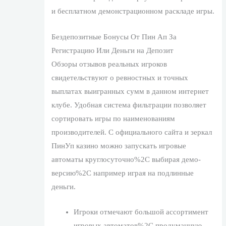
и бесплатном демонстрационном раскладе игры.
Бездепозитные Бонусы От Пин Ап За
Регистрацию Или Деньги на Депозит
Обзоры отзывов реальных игроков
свидетельствуют о ревностных и точных
выплатах выигранных сумм в данном интернет
клубе. Удобная система фильтрации позволяет
сортировать игры по наименованиям
производителей. С официального сайта и зеркал
ПинУп казино можно запускать игровые
автоматы круглосуточно%2C выбирая демо-
версию%2C например играя на подлинные
деньги.
Игроки отмечают большой ассортимент
игровых автоматов%2C продуманную