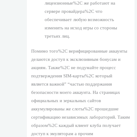
лицензионные%2C же работают на
сервере провайдера%2C что
обеспечивает любую возможность
изменить на исход игры со стороны
третьих лиц.
Помимо того%2C верифицированные аккаунты
делаются доступ к эксклюзивным бонусам и
акциям. Также%2C не подумайте процесс
подтверждения SIM-карты%2C который
является важной” “частью поддержания
безопасности моего аккаунта. На страницах
официальных и зеркальных сайтов
аккумулированы же слоты%2C прошедшие
сертификацию независимых лабораторий. Таким
образом%2C каждый клиент клуба получает
доступ к эмуляторам а прочим