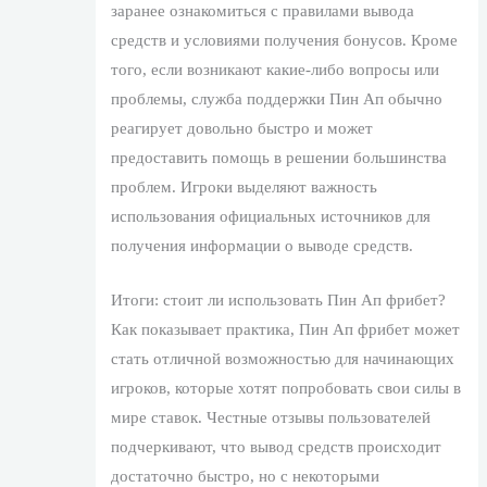
заранее ознакомиться с правилами вывода
средств и условиями получения бонусов. Кроме
того, если возникают какие-либо вопросы или
проблемы, служба поддержки Пин Ап обычно
реагирует довольно быстро и может
предоставить помощь в решении большинства
проблем. Игроки выделяют важность
использования официальных источников для
получения информации о выводе средств.
Итоги: стоит ли использовать Пин Ап фрибет?
Как показывает практика, Пин Ап фрибет может
стать отличной возможностью для начинающих
игроков, которые хотят попробовать свои силы в
мире ставок. Честные отзывы пользователей
подчеркивают, что вывод средств происходит
достаточно быстро, но с некоторыми