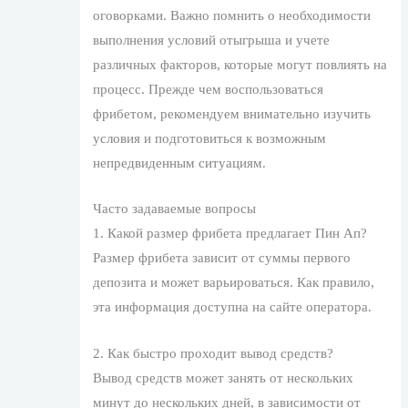
оговорками. Важно помнить о необходимости
выполнения условий отыгрыша и учете
различных факторов, которые могут повлиять на
процесс. Прежде чем воспользоваться
фрибетом, рекомендуем внимательно изучить
условия и подготовиться к возможным
непредвиденным ситуациям.
Часто задаваемые вопросы
1. Какой размер фрибета предлагает Пин Ап?
Размер фрибета зависит от суммы первого
депозита и может варьироваться. Как правило,
эта информация доступна на сайте оператора.
2. Как быстро проходит вывод средств?
Вывод средств может занять от нескольких
минут до нескольких дней, в зависимости от