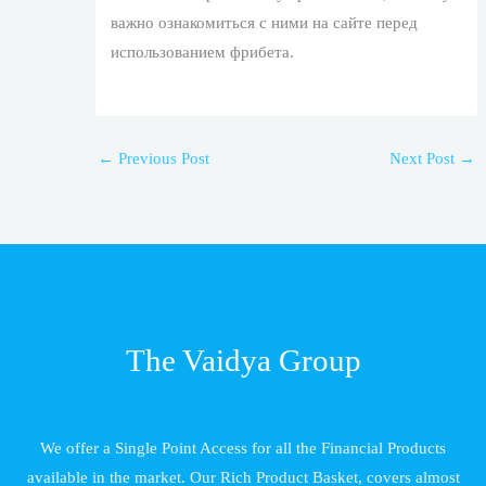
важно ознакомиться с ними на сайте перед
использованием фрибета.
←
Previous Post
Next Post
→
The Vaidya Group
We offer a Single Point Access for all the Financial Products
available in the market. Our Rich Product Basket, covers almost