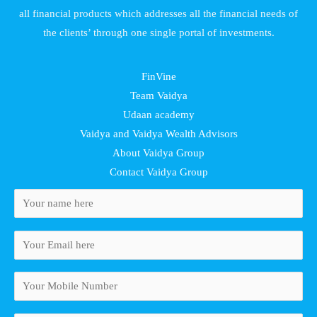
all financial products which addresses all the financial needs of
the clients’ through one single portal of investments.
FinVine
Team Vaidya
Udaan academy
Vaidya and Vaidya Wealth Advisors
About Vaidya Group
Contact Vaidya Group