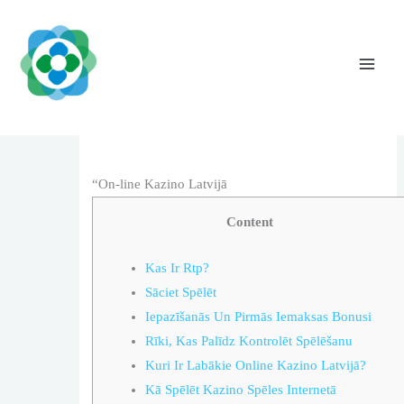
Skip
to
content
Online Kazino Spēļu Automāti, Sporta
Likmes, Bingo, Live Kazino Un Vēl
/
Mini-reviews
/ By
The Vaidya Admin
“On-line Kazino Latvijā
Content
Kas Ir Rtp?
Sāciet Spēlēt
Iepazīšanās Un Pirmās Iemaksas Bonusi
Rīki, Kas Palīdz Kontrolēt Spēlēšanu
Kuri Ir Labākie Online Kazino Latvijā?
Kā Spēlēt Kazino Spēles Internetā