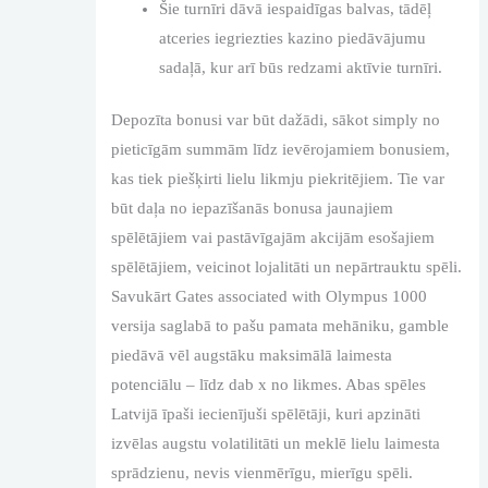
Šie turnīri dāvā iespaidīgas balvas, tādēļ
atceries iegriezties kazino piedāvājumu
sadaļā, kur arī būs redzami aktīvie turnīri.
Depozīta bonusi var būt dažādi, sākot simply no
pieticīgām summām līdz ievērojamiem bonusiem,
kas tiek piešķirti lielu likmju piekritējiem. Tie var
būt daļa no iepazīšanās bonusa jaunajiem
spēlētājiem vai pastāvīgajām akcijām esošajiem
spēlētājiem, veicinot lojalitāti un nepārtrauktu spēli.
Savukārt Gates associated with Olympus 1000
versija saglabā to pašu pamata mehāniku, gamble
piedāvā vēl augstāku maksimālā laimesta
potenciālu – līdz dab x no likmes. Abas spēles
Latvijā īpaši iecienījuši spēlētāji, kuri apzināti
izvēlas augstu volatilitāti un meklē lielu laimesta
sprādzienu, nevis vienmērīgu, mierīgu spēli.