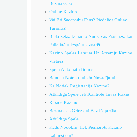
Bezmaksas?
Online Kazino
Vai Esi Sacensību Fans? Piedalies Online
Turnīros!
Blekdžeks: Izmanto Nuosavas Prasmes, Lai
Palielinātu Iespēju Uzvarēt
Kazino Spēles Latvijas Un Ārzemju Kazino
Vietnēs
Spēļu Automātu Bonusi
Bonusu Noteikumi Un Nosacījumi
Kā Notiek Reģistrācija Kazino?
Atbildīga Spēle Jeb Kontrole Tavās Rokās
Rioace Kazino
Bezmaksas Griezieni Bez Depozīta
Atbildīga Spēle
Kāds Nodoklis Tiek Piemērots Kazino
Laimestiem?