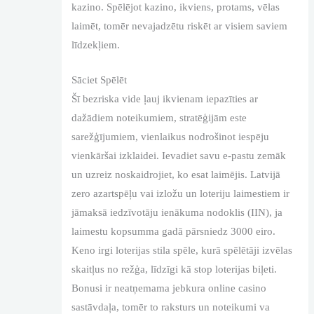
kazino. Spēlējot kazino, ikviens, protams, vēlas
laimēt, tomēr nevajadzētu riskēt ar visiem saviem
līdzekļiem.
Sāciet Spēlēt
Šī bezriska vide ļauj ikvienam iepazīties ar
dažādiem noteikumiem, stratēģijām este
sarežģījumiem, vienlaikus nodrošinot iespēju
vienkāršai izklaidei. Ievadiet savu e-pastu zemāk
un uzreiz noskaidrojiet, ko esat laimējis. Latvijā
zero azartspēļu vai izložu un loteriju laimestiem ir
jāmaksā iedzīvotāju ienākuma nodoklis (IIN), ja
laimestu kopsumma gadā pārsniedz 3000 eiro.
Keno irgi loterijas stila spēle, kurā spēlētāji izvēlas
skaitļus no režģa, līdzīgi kā stop loterijas biļeti.
Bonusi ir neatņemama jebkura online casino
sastāvdaļa, tomēr to raksturs un noteikumi va