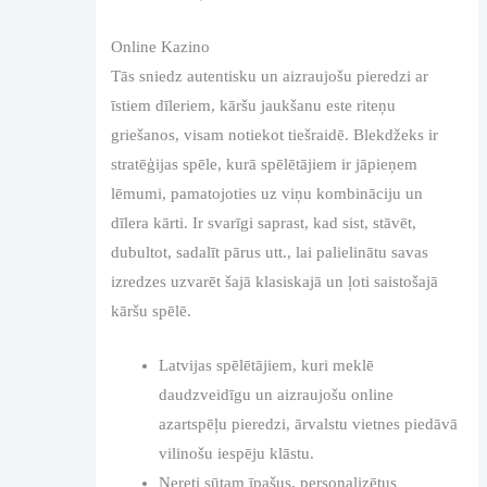
Online Kazino
Tās sniedz autentisku un aizraujošu pieredzi ar
īstiem dīleriem, kāršu jaukšanu este riteņu
griešanos, visam notiekot tiešraidē. Blekdžeks ir
stratēģijas spēle, kurā spēlētājiem ir jāpieņem
lēmumi, pamatojoties uz viņu kombināciju un
dīlera kārti. Ir svarīgi saprast, kad sist, stāvēt,
dubultot, sadalīt pārus utt., lai palielinātu savas
izredzes uzvarēt šajā klasiskajā un ļoti saistošajā
kāršu spēlē.
Latvijas spēlētājiem, kuri meklē
daudzveidīgu un aizraujošu online
azartspēļu pieredzi, ārvalstu vietnes piedāvā
vilinošu iespēju klāstu.
Nereti sūtam īpašus, personalizētus