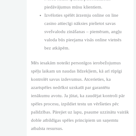
piedāvājumus mūsu klientiem.
Izvēloties spēlēt ārzemju online on line
casino attiecīgi nāksies pielietot savas
svešvalodu zināšanas – piemēram, angļu
valoda būs pieejama visās online vietnēs
bez atkāpēm.
Mēs iesakām noteikt personīgos ierobežojumus
spēļu laikam un naudas līdzekļiem, kā arī rūpīgi
kontrolēt savus izdevumus. Atcerieties, ka
azartspēles nedrīkst uzskatīt par garantētu
ienākumu avotu. Ja jūtat, ka zaudējat kontroli pār
spēles procesu, izpildiet testu un vēršieties pēc
palīdzības. Pārejiet uz lapu, psaume uzzinātu vairāk
doble atbildīgas spēles principiem un saņemtu
atbalsta resursus.