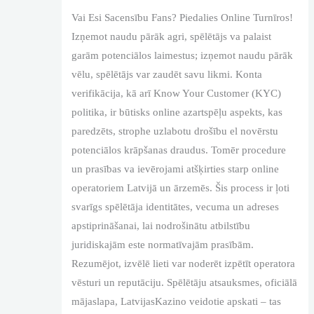
Vai Esi Sacensību Fans? Piedalies Online Turnīros!
Izņemot naudu pārāk agri, spēlētājs va palaist
garām potenciālos laimestus; izņemot naudu pārāk
vēlu, spēlētājs var zaudēt savu likmi. Konta
verifikācija, kā arī Know Your Customer (KYC)
politika, ir būtisks online azartspēļu aspekts, kas
paredzēts, strophe uzlabotu drošību el novērstu
potenciālos krāpšanas draudus. Tomēr procedure
un prasības va ievērojami atšķirties starp online
operatoriem Latvijā un ārzemēs. Šis process ir ļoti
svarīgs spēlētāja identitātes, vecuma un adreses
apstiprināšanai, lai nodrošinātu atbilstību
juridiskajām este normatīvajām prasībām.
Rezumējot, izvēlē lieti var noderēt izpētīt operatora
vēsturi un reputāciju. Spēlētāju atsauksmes, oficiālā
mājaslapa, LatvijasKazino veidotie apskati – tas