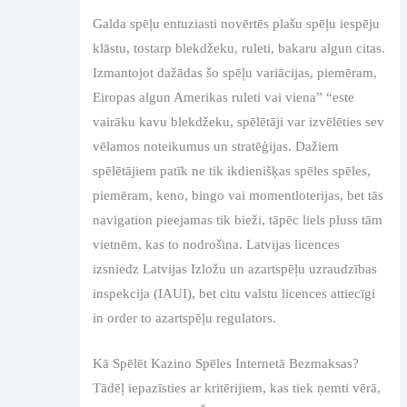
Galda spēļu entuziasti novērtēs plašu spēļu iespēju
klāstu, tostarp blekdžeku, ruleti, bakaru algun citas.
Izmantojot dažādas šo spēļu variācijas, piemēram,
Eiropas algun Amerikas ruleti vai viena” “este
vairāku kavu blekdžeku, spēlētāji var izvēlēties sev
vēlamos noteikumus un stratēģijas. Dažiem
spēlētājiem patīk ne tik ikdienišķas spēles spēles,
piemēram, keno, bingo vai momentloterijas, bet tās
navigation pieejamas tik bieži, tāpēc liels pluss tām
vietnēm, kas to nodrošina. Latvijas licences
izsniedz Latvijas Izložu un azartspēļu uzraudzības
inspekcija (IAUI), bet citu valstu licences attiecīgi
in order to azartspēļu regulators.
Kā Spēlēt Kazino Spēles Internetā Bezmaksas?
Tādēļ iepazīsties ar kritērijiem, kas tiek ņemti vērā,