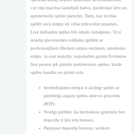
vai viņi marchar laimējuši balvu, piedāvājot ātru un
apmierinošu spēles pieredzi. Tiem, kas izvēlas
spēlēt savā tempā irá vēlas pilnveidot prasmes,
Live tiešraides spēles būs ideāls risinājums. Tā ir
iespēja pievienoties reāllaika spēlēm ar
profesionāliem dīleriem otrpus ekrānam, atrodoties
mājās. Ja esat iesācējs, nepalaidiet garām Evolution
first person jeb pirmās matrimonios spēles, kurās
spēles baudīsi no pirmā sola.
Ierobežojumu mērķis ir aizliegt spēles ar
pārmērīgi augstu spēles atdeves procentu
(RTP).
Svarīgi piebilst, ka bezmaksas griezieni bez
depozīta ir ļoti rets bonuss.
Pieprasot depozīta bonusu, workers