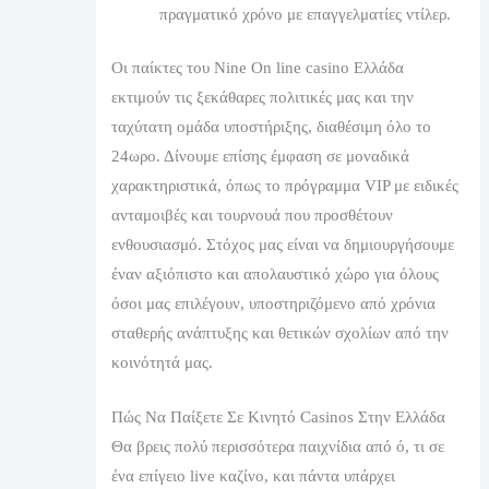
πραγματικό χρόνο με επαγγελματίες ντίλερ.
Οι παίκτες του Nine On line casino Ελλάδα
εκτιμούν τις ξεκάθαρες πολιτικές μας και την
ταχύτατη ομάδα υποστήριξης, διαθέσιμη όλο το
24ωρο. Δίνουμε επίσης έμφαση σε μοναδικά
χαρακτηριστικά, όπως το πρόγραμμα VIP με ειδικές
ανταμοιβές και τουρνουά που προσθέτουν
ενθουσιασμό. Στόχος μας είναι να δημιουργήσουμε
έναν αξιόπιστο και απολαυστικό χώρο για όλους
όσοι μας επιλέγουν, υποστηριζόμενο από χρόνια
σταθερής ανάπτυξης και θετικών σχολίων από την
κοινότητά μας.
Πώς Να Παίξετε Σε Κινητό Casinos Στην Ελλάδα
Θα βρεις πολύ περισσότερα παιχνίδια από ό, τι σε
ένα επίγειο live καζίνο, και πάντα υπάρχει