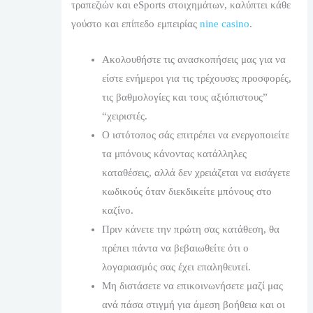
τραπεζιών και eSports στοιχημάτων, καλύπτει κάθε
γούστο και επίπεδο εμπειρίας
nine casino
.
Ακολουθήστε τις ανασκοπήσεις μας για να
είστε ενήμεροι για τις τρέχουσες προσφορές,
τις βαθμολογίες και τους αξιόπιστους”
“χειριστές.
Ο ιστότοπος σάς επιτρέπει να ενεργοποιείτε
τα μπόνους κάνοντας κατάλληλες
καταθέσεις, αλλά δεν χρειάζεται να εισάγετε
κωδικούς όταν διεκδικείτε μπόνους στο
καζίνο.
Πριν κάνετε την πρώτη σας κατάθεση, θα
πρέπει πάντα να βεβαιωθείτε ότι ο
λογαριασμός σας έχει επαληθευτεί.
Μη διστάσετε να επικοινωνήσετε μαζί μας
ανά πάσα στιγμή για άμεση βοήθεια και οι