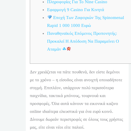
Πληροφορίες Για Το Nine Casino
Εφαρμογή 9 Casino Για Κινητά
Εποχή Των Ζαφειριών Της Spinomenal
Rapid 1 000 1000 Ευρώ
Παναθηναϊκός Επόμενος Προπονητής:
Προκαλεί Η Απόδοση Να Παραμείνει Ο
Αταμάν ☘
Δεν χρειάζεται να πάτε πουθενά, δεν είστε δεμένοι
με το χρόνο – η είσοδος είναι ανοιχτή οποιαδήποτε
στιγμή. Επιπλέον, υπάρχουν πολύ περισσότερα
παιχνίδια, τακτικά μπόνους, τουρνουά και
προσφορές. Όλα αυτά κάνουν τα εικονικά καζινο
online ιδιαίτερα ελκυστικά για ένα ευρύ κοινό.
Δίνουμε δωρεάν περιστροφές σε όλους τους χρήστες
μας, είτε είναι νέοι είτε παλιοί.