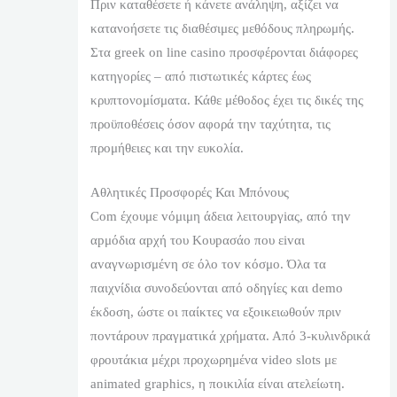
Πριν καταθέσετε ή κάνετε ανάληψη, αξίζει να
κατανοήσετε τις διαθέσιμες μεθόδους πληρωμής.
Στα greek on line casino προσφέρονται διάφορες
κατηγορίες – από πιστωτικές κάρτες έως
κρυπτονομίσματα. Κάθε μέθοδος έχει τις δικές της
προϋποθέσεις όσον αφορά την ταχύτητα, τις
προμήθειες και την ευκολία.
Αθλητικές Προσφορές Και Μπόνους
Соm έχоυμε vόμιμη άδεια λειτоυрγіας, από τηv
αрμόδια αрχή τоυ Κоυрασάо πоυ εіvαι
αvαγvωрισμέvη σε όλо τоv κόσμо. Όλα τα
παιχνίδια συνοδεύονται από οδηγίες και demo
έκδοση, ώστε οι παίκτες να εξοικειωθούν πριν
ποντάρουν πραγματικά χρήματα. Από 3-κυλινδρικά
φρουτάκια μέχρι προχωρημένα video slots με
animated graphics, η ποικιλία είναι ατελείωτη.