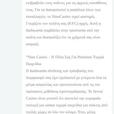
επιβραβεύει τους παίκτες για τις αρχικές καταθέσεις
τους. Για να διασφαλιστεί η ασφάλεια όλων των
συναλλαγών, το NineCasino τηρεί αυστηρές
Γνωρίζετε τον πελάτη σας (KYC) αρχές. Αυτή η
διαδικασία συμβάλλει στην προστασία από την
απάτη και διασφαλίζει ότι τα χρήματά σας είναι
ασφαλή.
“Nine Casino – Η Πύλη Σας Για Premium Τυχερά
Παιχνίδια
Η διαδικασία σύνδεσης και πρόσβασης στο
λογαριασμό σας έχει σχεδιαστεί με γνώμονα όλα τα
μέτρα ασφαλείας και προστατεύεται από τις πιο
πρόσφατες μεθόδους κρυπτογράφησης. Το Seven
Casino είναι γνωστό ότι αποτελεί την κορυφαία
επιλογή για online τυχερά παιχνίδια για παίκτες από
πολλές χώρες σε όλο τον κόσμο. Έτσι, μόλις