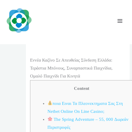
Skip
to
content
Nine Online Casino Ελλάδα Ανασκόπηση
Του Διαδικτυακού Καζίνο Nine
/
monobrand
/ By
The Vaidya Admin
Εννέα Καζίνο Σε Απευθείας Σύνδεση Ελλάδα:
Τεράστια Μπόνους, Συναρπαστικά Παιχνίδια,
Ομαλό Παιχνίδι Για Κινητά
Content
ποια Ειναι Τα Πλεονεκτηματα Σας Στη
Netbet Online On Line Casino;
The Spring Adventure – 55, 000 Δωρεάν
Περιστροφές