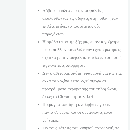
Λάβετε επιπλέον μέτρα ασφαλείας
ακολουθώντας τις οδηγίες στην οθόνη εάν
επιλέξατε έλεγχο ταυτότητας δύο
παραγόντων.
Η ομάδα υποστήριξής μας απαντά γρήγορα
μέσω πολλών καναλιών εάν έχετε ερωτήσεις
σχετικά με την ασφάλεια του λογαριασμού ή
τις πολιτικές απορρήτου.
Δεν διαθέτουμε ακόμη εφαρμογή για κινητά,
αλλά το καζίνο λειτουργεί άψογα σε
προγράμματα περιήγησης του τηλεφώνου,
όπως το Chrome ή το Safari.
Η πραγματοποίηση αναλήψεων γίνεται
πάντα σε ευρώ, και οι συναλλαγές είναι
γρήγορες.
Για τους λάτρεις του κινητού παιχνιδιού, το