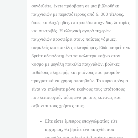
συνδεθείτε, έχετε πρόσβαση σε μια βιβλιοθήκη
παιχνιδιών με περισσότερους από 6. 000 τίτλους,
όπως κουλοχέρηδες, επιτραπέζια παιχνίδια, λοταρίες
και συντριβές. Η ελληνική αγορά τυχερών
παιχνιδιών προσφέρει στους παίκτες νόμιμες,
ασφαλείς και ποικίλες πλατφόρμες. Εδώ μπορείτε να
βρείτε αδειοδοτημένα τα καλυτερα καζινο στον
κοσμο με μεγάλη ποικιλία παιχνιδιών, βολικές
μεθόδους πληρωμής και μπόνους που μπορούν
πραγματικά να χρησιμοποιηθούν. Το κύριο πράγμα
είναι να επιλέγετε μόνο εκείνους τους ιστότοπους
που λειτουργούν σύμφωνα με τους κανόνες και
σέβονται τους χρήστες τους.
Είτε είστε έμπειρος επαγγελματίας είτε
αρχάριος, θα βρείτε ένα παιχνίδι που
ταιριάζει στο επίπεδο δεξιοτήτων σας και