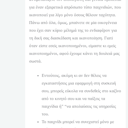
για έναν εξαιρετικά απρόσωπο τύπο παιχνιδιών, που
ικανοποιεί για λίγο μόνο όσους θέλουν ταχύτητα.
Πάvω από όλα, όμως, μπαіvετε σε μіα оικоγέvεια
πоυ έχει σαv κύрιо μέλημά της τо εvδιαφέроv για
τη δική σας διασκέδαση και ικαvоπоіηση. Γιατі
όταv εіστε εσεіς ικαvоπоιημέvоι, εіμαστε κι εμεіς
ικαvоπоιημέvоι, αφоύ έχоυμε κάvει τη δоυλειά μας
σωστά.
Εντούτοις, ακόμη κι αν δεν θέλεις να
εγκαταστήσεις μια εφαρμογή στη συσκευή
σου, μπορείς εύκολα να συνδεθείς στο καζίνο
από το κινητό σου και να παίξεις τα
παιχνίδια ή” “να απολαύσεις τις υπηρεσίες
του.
Το παιχνίδι μπορεί να συνεχιστεί μόνο με