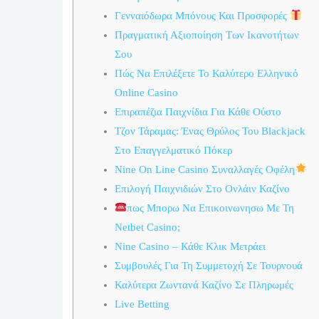
Γενναιόδωρα Μπόνους Και Προσφορές
Πραγματική Αξιοποίηση Των Ικανοτήτων
Σου
Πώς Να Επιλέξετε Το Καλύτερο Ελληνικό
Online Casino
Επιραπέζια Παιχνίδια Για Κάθε Ούστο
Τζον Τάραμας: Ένας Θρύλος Του Blackjack
Στο Επαγγελματικό Πόκερ
Nine On Line Casino Συναλλαγές Οφέλη
Επιλογή Παιχνιδιών Στο Ονλάιν Καζίνο
πως Μπορω Να Επικοινωνησω Με Τη
Netbet Casino;
Nine Casino – Κάθε Κλικ Μετράει
Συμβουλές Για Τη Συμμετοχή Σε Τουρνουά
Καλύτερα Ζωντανά Καζίνο Σε Πληρωμές
Live Betting