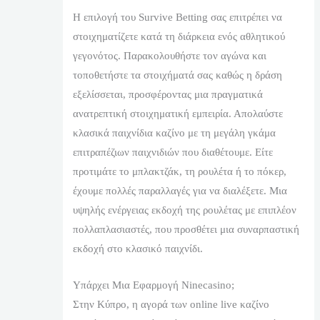
Η επιλογή του Survive Betting σας επιτρέπει να
στοιχηματίζετε κατά τη διάρκεια ενός αθλητικού
γεγονότος. Παρακολουθήστε τον αγώνα και
τοποθετήστε τα στοιχήματά σας καθώς η δράση
εξελίσσεται, προσφέροντας μια πραγματικά
ανατρεπτική στοιχηματική εμπειρία. Απολαύστε
κλασικά παιχνίδια καζίνο με τη μεγάλη γκάμα
επιτραπέζιων παιχνιδιών που διαθέτουμε. Είτε
προτιμάτε το μπλακτζάκ, τη ρουλέτα ή το πόκερ,
έχουμε πολλές παραλλαγές για να διαλέξετε. Μια
υψηλής ενέργειας εκδοχή της ρουλέτας με επιπλέον
πολλαπλασιαστές, που προσθέτει μια συναρπαστική
εκδοχή στο κλασικό παιχνίδι.
Υπάρχει Μια Εφαρμογή Ninecasino;
Στην Κύπρο, η αγορά των online live καζίνο