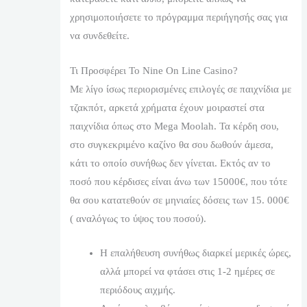
χρησιμοποιήσετε το πρόγραμμα περιήγησής σας για
να συνδεθείτε.
Τι Προσφέρει Το Nine On Line Casino?
Με λίγο ίσως περιορισμένες επιλογές σε παιχνίδια με
τζακπότ, αρκετά χρήματα έχουν μοιραστεί στα
παιχνίδια όπως στο Mega Moolah. Τα κέρδη σου,
στο συγκεκριμένο καζίνο θα σου δωθούν άμεσα,
κάτι το οποίο συνήθως δεν γίνεται. Εκτός αν το
ποσό που κέρδισες είναι άνω των 15000€, που τότε
θα σου κατατεθούν σε μηνιαίες δόσεις των 15. 000€
( αναλόγως το ύψος του ποσού).
Η επαλήθευση συνήθως διαρκεί μερικές ώρες,
αλλά μπορεί να φτάσει στις 1-2 ημέρες σε
περιόδους αιχμής.