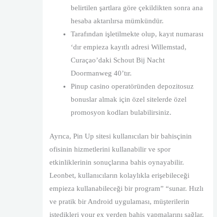
belirtilen şartlara göre çekildikten sonra ana
hesaba aktarılırsa mümkündür.
Tarafından işletilmekte olup, kayıt numarası
‘dır empieza kayıtlı adresi Willemstad,
Curaçao’daki Schout Bij Nacht
Doormanweg 40’tır.
Pinup casino operatöründen depozitosuz
bonuslar almak için özel sitelerde özel
promosyon kodları bulabilirsiniz.
Ayrıca, Pin Up sitesi kullanıcıları bir bahisçinin
ofisinin hizmetlerini kullanabilir ve spor
etkinliklerinin sonuçlarına bahis oynayabilir.
Leonbet, kullanıcıların kolaylıkla erişebileceği
empieza kullanabileceği bir program” “sunar. Hızlı
ve pratik bir Android uygulaması, müşterilerin
istedikleri your ex yerden bahis yapmalarını sağlar.