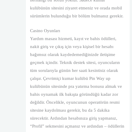
kulübünün sitesini ziyaret etmeniz ve orada mobil
sürümlerin bulunduğu bir bölüm bulmanız gerekir.
Casino Oyunları
Yardım masası hizmeti, kayıt ve bahis ödülleri,
nakit giriş ve çıkış için veya kişisel bir hesabı
bağımsız olarak kaydedemediğinizde iletişime
geçmek içindir. Teknik destek sitesi, oyuncuların
tüm sorularıyla günün her saati kesintisiz olarak
çalışır. Çevrimiçi kumar kulübü Pin Way up
kulübünün sitesinde pra yatırma bonusu almak ve
bahis oynamak ilk bakışta göründüğü kadar zor
değildir. Öncelikle, oyuncunun operatörün resmi
sitesine kaydolması gerekir, bu da 5 dakika
sürecektir. Ardından hesabınıza giriş yapmanız,
“Profil” sekmesini açmanız ve ardından – ödüllerin