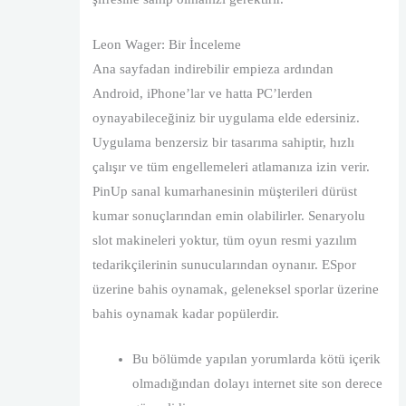
Leon Wager: Bir İnceleme
Ana sayfadan indirebilir empieza ardından
Android, iPhone’lar ve hatta PC’lerden
oynayabileceğiniz bir uygulama elde edersiniz.
Uygulama benzersiz bir tasarıma sahiptir, hızlı
çalışır ve tüm engellemeleri atlamanıza izin verir.
PinUp sanal kumarhanesinin müşterileri dürüst
kumar sonuçlarından emin olabilirler. Senaryolu
slot makineleri yoktur, tüm oyun resmi yazılım
tedarikçilerinin sunucularından oynanır. ESpor
üzerine bahis oynamak, geleneksel sporlar üzerine
bahis oynamak kadar popülerdir.
Bu bölümde yapılan yorumlarda kötü içerik
olmadığından dolayı internet site son derece