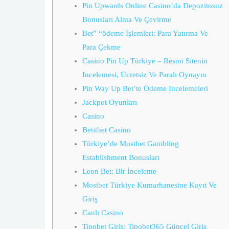
Pin Upwards Online Casino’da Depozitosuz
Bonusları Alma Ve Çevirme
Bet” “ödeme İşlemleri: Para Yatırma Ve
Para Çekme
Casino Pin Up Türkiye – Resmi Sitenin
Incelemesi, Ücretsiz Ve Paralı Oynayın
Pin Way Up Bet’te Ödeme Incelemeleri
Jackpot Oyunları
Casino
Betitbet Casino
Türkiye’de Mostbet Gambling
Establishment Bonusları
Leon Bet: Bir İnceleme
Mostbet Türkiye Kumarhanesine Kayıt Ve
Giriş
Canlı Casino
Tipobet Giriş: Tipobet365 Güncel Giriş