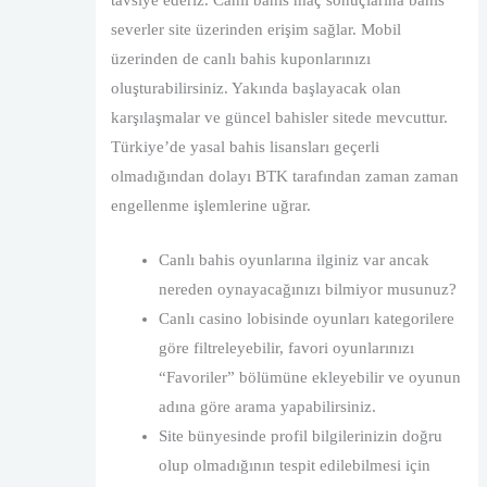
severler site üzerinden erişim sağlar. Mobil
üzerinden de canlı bahis kuponlarınızı
oluşturabilirsiniz. Yakında başlayacak olan
karşılaşmalar ve güncel bahisler sitede mevcuttur.
Türkiye’de yasal bahis lisansları geçerli
olmadığından dolayı BTK tarafından zaman zaman
engellenme işlemlerine uğrar.
Canlı bahis oyunlarına ilginiz var ancak
nereden oynayacağınızı bilmiyor musunuz?
Canlı casino lobisinde oyunları kategorilere
göre filtreleyebilir, favori oyunlarınızı
“Favoriler” bölümüne ekleyebilir ve oyunun
adına göre arama yapabilirsiniz.
Site bünyesinde profil bilgilerinizin doğru
olup olmadığının tespit edilebilmesi için