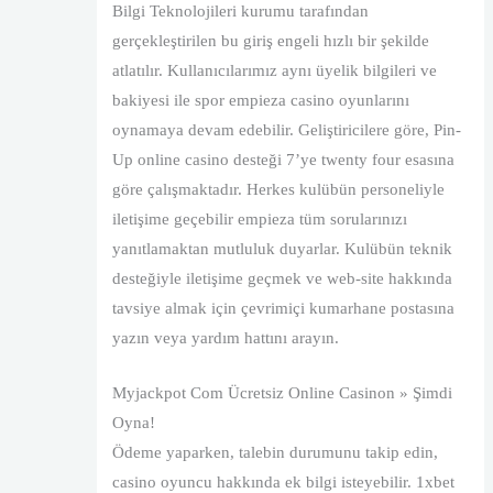
Bilgi Teknolojileri kurumu tarafından
gerçekleştirilen bu giriş engeli hızlı bir şekilde
atlatılır. Kullanıcılarımız aynı üyelik bilgileri ve
bakiyesi ile spor empieza casino oyunlarını
oynamaya devam edebilir. Geliştiricilere göre, Pin-
Up online casino desteği 7’ye twenty four esasına
göre çalışmaktadır. Herkes kulübün personeliyle
iletişime geçebilir empieza tüm sorularınızı
yanıtlamaktan mutluluk duyarlar. Kulübün teknik
desteğiyle iletişime geçmek ve web-site hakkında
tavsiye almak için çevrimiçi kumarhane postasına
yazın veya yardım hattını arayın.
Myjackpot Com Ücretsiz Online Casinon » Şimdi
Oyna!
Ödeme yaparken, talebin durumunu takip edin,
casino oyuncu hakkında ek bilgi isteyebilir. 1xbet