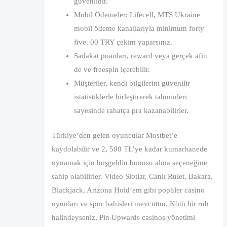
güvenlidir.
Mobil Ödemeler; Lifecell, MTS Ukraine
mobil ödeme kanallarıyla minimum forty
five. 00 TRY çekim yaparsınız.
Sadakat puanları, reward veya gerçek afin
de ve freespin içerebilir.
Müşteriler, kendi bilgilerini güvenilir
istatistiklerle birleştirerek tahminleri
sayesinde rahatça pra kazanabilirler.
Türkiye’den gelen oyuncular Mostbet’e
kaydolabilir ve 2, 500 TL’ye kadar kumarhanede
oynamak için hoşgeldin bonusu alma seçeneğine
sahip olabilirler. Video Slotlar, Canlı Rulet, Bakara,
Blackjack, Arizona Hold’em gibi popüler casino
oyunları ve spor bahisleri mevcuttur. Kötü bir ruh
halindeyseniz, Pin Upwards casinos yönetimi