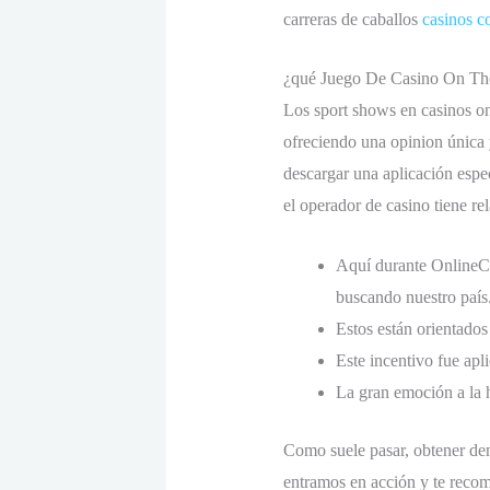
carreras de caballos
casinos c
¿qué Juego De Casino On The
Los sport shows en casinos on
ofreciendo una opinion única 
descargar una aplicación espe
el operador de casino tiene re
Aquí durante OnlineCa
buscando nuestro país
Estos están orientados
Este incentivo fue apl
La gran emoción a la h
Como suele pasar, obtener dema
entramos en acción y te recom