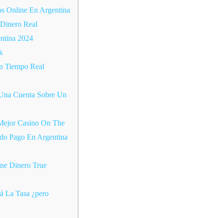
s Online En Argentina
 Dinero Real
ntina 2024
k
En Tiempo Real
Una Cuenta Sobre Un
Mejor Casino On The
ado Pago En Argentina
ne Dinero True
á La Tasa ¿pero