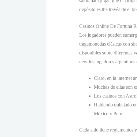
saldo para jugar, que el ciru
depósito es the través de el bo
Casinos Online De Fortuna R
Los jugadores pueden sumergi
tragamonedas clásicas con sím
disponibles sobre diferentes v
new los jugadores argentinos 
Claro, en la internet a
Muchas de ellas son es
Los casinos con Astro
Habiendo trabajado en
México y Perú.
Cada sitio tiene reglamentos 