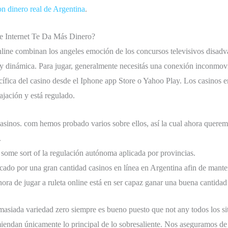
on dinero real de Argentina
.
 Internet Te Da Más Dinero?
line combinan los angeles emoción de los concursos televisivos disadvan
y dinámica. Para jugar, generalmente necesitás una conexión inconmovib
cífica del casino desde el Iphone app Store o Yahoo Play. Los casinos e
lajación y está regulado.
sinos. com hemos probado varios sobre ellos, así la cual ahora queremo
.
 some sort of la regulación autónoma aplicada por provincias.
icado por una gran cantidad casinos en línea en Argentina afin de manten
ora de jugar a ruleta online está en ser capaz ganar una buena cantidad 
siada variedad zero siempre es bueno puesto que not any todos los sitio
iendan únicamente lo principal de lo sobresaliente. Nos aseguramos de