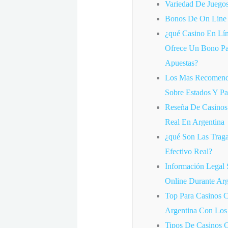
Variedad De Juegos
Bonos De On Line 
¿qué Casino En Lí
Ofrece Un Bono Pa
Apuestas?
Los Mas Recomenda
Sobre Estados Y Pa
Reseña De Casinos
Real En Argentina
¿qué Son Las Trag
Efectivo Real?
Información Legal 
Online Durante Arg
Top Para Casinos C
Argentina Con Los
Tipos De Casinos 