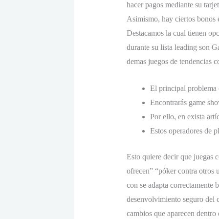
hacer pagos mediante su tarjet
Asimismo, hay ciertos bonos 
Destacamos la cual tienen opci
durante su lista leading son 
demas juegos de tendencias 
El principal problema 
Encontrarás game show
Por ello, en exista ar
Estos operadores de pl
Esto quiere decir que juegas c
ofrecen” “póker contra otros 
con se adapta correctamente b
desenvolvimiento seguro del ca
cambios que aparecen dentro d