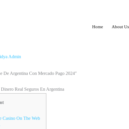
Home
About Us
inos Online De Argentina Con Mercado Pago 2024
idya Admin
ine De Argentina Con Mercado Pago 2024″
 Dinero Real Seguros En Argentina
nt
De Casino On The Web
?