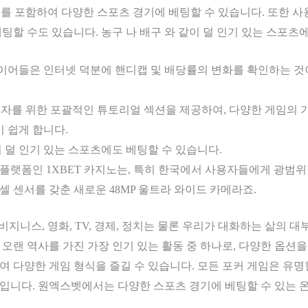
기를 포함하여 다양한 스포츠 경기에 베팅할 수 있습니다. 또한 사
팅할 수도 있습니다. 농구 나 배구 와 같이 덜 인기 있는 스포츠
이어들은 인터넷 덕분에 핸디캡 및 배당률의 변화를 확인하는 것
초보자를 위한 포괄적인 튜토리얼 섹션을 제공하여, 다양한 게임의
 쉽게 합니다.
이 덜 인기 있는 스포츠에도 베팅할 수 있습니다.
플랫폼인 1XBET 카지노는, 특히 한국에서 사용자들에게 광범위
셀 센서를 갖춘 새로운 48MP 울트라 와이드 카메라죠.
쇼 비지니스, 영화, TV, 경제, 정치는 물론 우리가 대화하는 삶의 
오랜 역사를 가진 가장 인기 있는 활동 중 하나로, 다양한 옵션
여 다양한 게임 형식을 즐길 수 있습니다. 모든 포커 게임은 유
입니다. 원엑스벳에서는 다양한 스포츠 경기에 베팅할 수 있는 