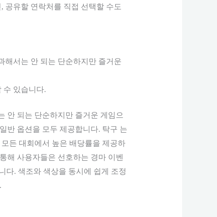
, 공유할 연락처를 직접 선택할 수도
초과해서는 안 되는 단순하지만 즐거운
 수 있습니다.
는 안 되는 단순하지만 즐거운 게임으
 일반 옵션을 모두 제공합니다. 탁구 는
다. 모든 대회에서 높은 배당률을 제공하
 통해 사용자들은 선호하는 경마 이벤
합니다. 색조와 색상을 동시에 쉽게 조정
.