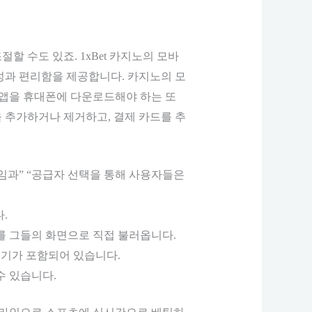
 수도 있죠. 1xBet 카지노의 모바
성과 편리함을 제공합니다. 카지노의 모
t 앱을 휴대폰에 다운로드해야 하는 또
 추가하거나 제거하고, 결제 카드를 추
임과” “공급자 선택을 통해 사용자들은
.
를 그들의 화면으로 직접 불러옵니다.
 경기가 포함되어 있습니다.
수 있습니다.