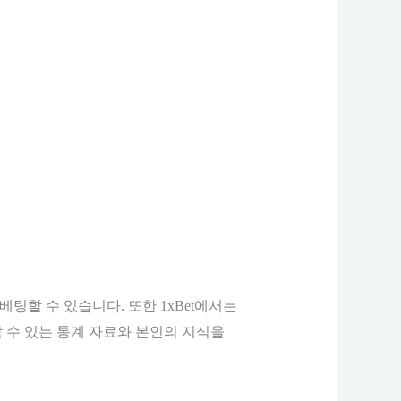
할 수 있습니다. 또한 1xBet에서는
 수 있는 통계 자료와 본인의 지식을