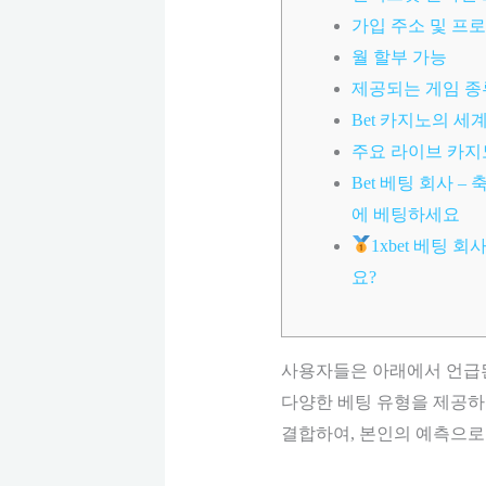
가입 주소 및 프로
월 할부 가능
제공되는 게임 종
Bet 카지노의 
주요 라이브 카지
Bet 베팅 회사 –
에 베팅하세요
1xbet 베팅 
요?
사용자들은 아래에서 언급된
다양한 베팅 유형을 제공하
결합하여, 본인의 예측으로