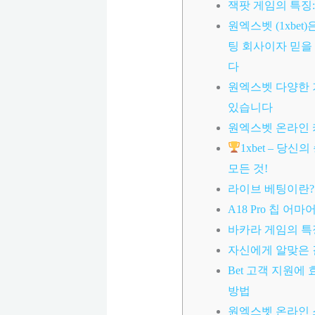
잭팟 게임의 특징:
원엑스벳 (1xbet
팅 회사이자 믿을
다
원엑스벳 다양한 
있습니다
원엑스벳 온라인
1xbet – 당
모든 것!
라이브 베팅이란?
A18 Pro 칩 어
바카라 게임의 특
자신에게 알맞은 
Bet 고객 지원
방법
원엑스벳 온라인 