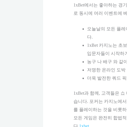
1xBet에서는 좋아하는 경
로 동시에 여러 이벤트에 베
오늘날의 모든 플레
다.
1xBet 카지노는 
입문자들이 시작하기
농구 나 배구 와 같
저명한 온라인 도박 
더욱 발전한 쿼드 픽
1xBet과 함께, 고객들은 
습니다. 포커는 카지노에서 
를 플레이하는 것을 비롯하
모든 게임은 완전히 합법적
다
1xbet
.