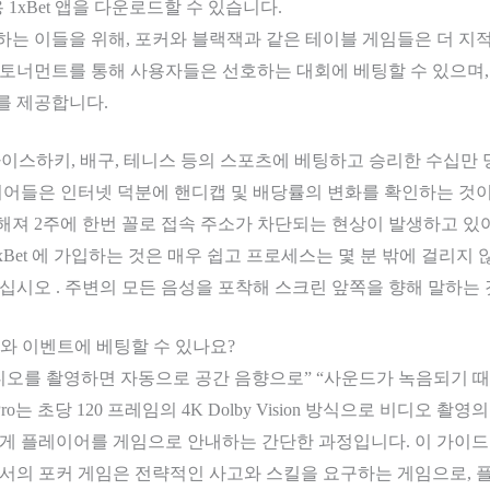
 1xBet 앱을 다운로드할 수 있습니다.
하는 이들을 위해, 포커와 블랙잭과 같은 테이블 게임들은 더 지
토너먼트를 통해 사용자들은 선호하는 대회에 베팅할 수 있으며, 
를 제공합니다.
투, 아이스하키, 배구, 테니스 등의 스포츠에 베팅하고 승리한 수
이어들은 인터넷 덕분에 핸디캡 및 배당률의 변화를 확인하는 것
심해져 2주에 한번 꼴로 접속 주소가 차단되는 현상이 발생하고 
Bet 에 가입하는 것은 매우 쉽고 프로세스는 몇 분 밖에 걸리지 않
십시오 . 주변의 모든 음성을 포착해 스크린 앞쪽을 향해 말하는
츠와 이벤트에 베팅할 수 있나요?
 공간 비디오를 촬영하면 자동으로 공간 음향으로” “사운드가 녹음되기
6 Pro는 초당 120 프레임의 4K Dolby Vision 방식으로 비디오 촬
게 플레이어를 게임으로 안내하는 간단한 과정입니다. 이 가이드
서의 포커 게임은 전략적인 사고와 스킬을 요구하는 게임으로,