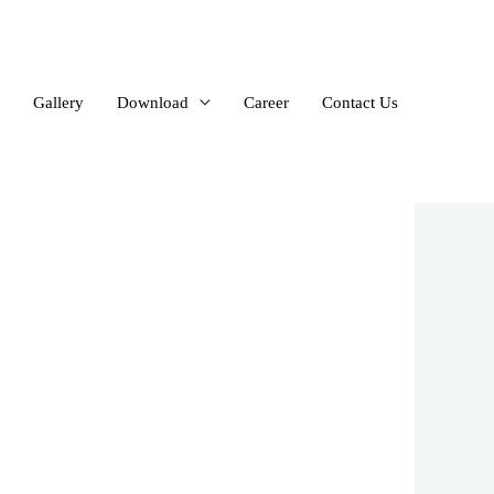
Gallery
Download
Career
Contact Us