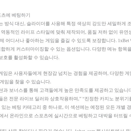
포츠에 베팅하기
방식 대신, 슬라이더를 사용해 특정 색상의 강도만 세밀하게 조절할
 역동적인 라이프 스타일에 맞춰 제작되어, 품질 저하 없이 유연
 어디서나 좋아하는 게임을 즐길 수 있도록 보장합니다. 1хBe
적합하게 커스터마이징할 수 있는 옵션입니다. 다양한 메뉴 항목을
 보호를 활성화할 수 있습니다.
게임은 사용자들에게 현장감 넘치는 경험을 제공하며, 다양한 게
게임을 찾을 수 있습니다.
션과 보너스를 통해 고객들에게 높은 만족도를 제공하고 있습니다
들은 전문 라이브 딜러와 상호작용하며,” “진정한 카지노 분위기
인기 있는 베팅 카테고리 중 하나로, 이 섹션에는 예정된 모든 개별
웹사이트에서 온라인으로 스포츠에 실시간으로 베팅하고 대박을 터뜨릴 