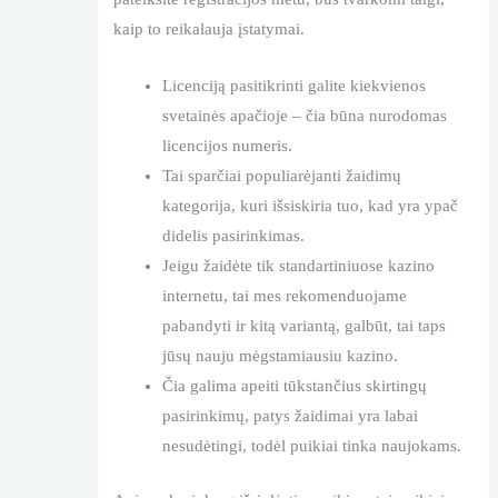
kaip to reikalauja įstatymai.
Licenciją pasitikrinti galite kiekvienos
svetainės apačioje – čia būna nurodomas
licencijos numeris.
Tai sparčiai populiarėjanti žaidimų
kategorija, kuri išsiskiria tuo, kad yra ypač
didelis pasirinkimas.
Jeigu žaidėte tik standartiniuose kazino
internetu, tai mes rekomenduojame
pabandyti ir kitą variantą, galbūt, tai taps
jūsų nauju mėgstamiausiu kazino.
Čia galima apeiti tūkstančius skirtingų
pasirinkimų, patys žaidimai yra labai
nesudėtingi, todėl puikiai tinka naujokams.