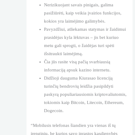
Nerizikuojant savais pinigais, galima
pasižiūrėti, kaip veikia įvairios funkcijos,
kokios yra laimėjimo galimybės.
Pavyzdžiui, atliekamas statymas ir žaidimui
prasidėjus kyla lėktuvas – jis bet kuriuo
metu gali sprogti, o žaidėjas turi spėti
išsitraukti laimėjimą.
Čia jūs rasite visą pačią svarbiausią
informaciją apsuk kazino internetu.
Didžioji dauguma Kiurasao licenciją
turinčių bendrovių leidžia pasipildyti
paskyrą populiariausiomis kriptovaliutomis,
tokiomis kaip Bitcoin, Litecoin, Ethereum,
Dogecoin.
“Mobilusis telefonas šiandien yra vienas iš tų
įrenginių, be kurios savo įprastos kasdienybės