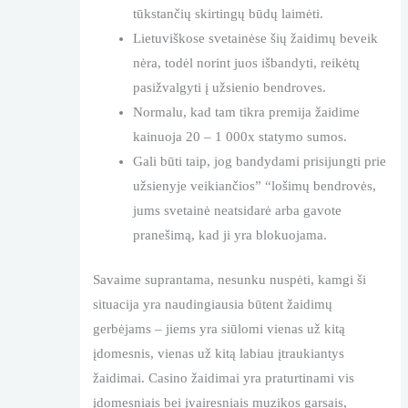
tūkstančių skirtingų būdų laimėti.
Lietuviškose svetainėse šių žaidimų beveik
nėra, todėl norint juos išbandyti, reikėtų
pasižvalgyti į užsienio bendroves.
Normalu, kad tam tikra premija žaidime
kainuoja 20 – 1 000x statymo sumos.
Gali būti taip, jog bandydami prisijungti prie
užsienyje veikiančios” “lošimų bendrovės,
jums svetainė neatsidarė arba gavote
pranešimą, kad ji yra blokuojama.
Savaime suprantama, nesunku nuspėti, kamgi ši
situacija yra naudingiausia būtent žaidimų
gerbėjams – jiems yra siūlomi vienas už kitą
įdomesnis, vienas už kitą labiau įtraukiantys
žaidimai. Casino žaidimai yra praturtinami vis
įdomesniais bei įvairesniais muzikos garsais,