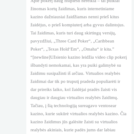
Apie pokerį daug išsiplėsti nereikia – tai puikiai
žinomas kortų žaidimas, kuris internetiniame
kazino dažniausiai žaidžiamas nenni prieš kitus
žaidėjus, o prieš kompiuterį arba gyvus dalintojus.
Tai žaidimas, kuris turi daug skirtingų versijų,
pavyzdžiui, „Three Card Poker“, „Caribbean
Poker“, „Texas Hold‘Em“, „Omaha“ ir kita.”
“[newline]Užsienio kazino leidžia video clip pokerį
išbandyti nemokamai, kas yra puiki galimybė su
žaidimu susipažinti iš arčiau. Virtualios realybės
žaidimai dar tik po truputį pradeda populiarėti ir
dar prireiks laiko, kol žaidėjai pradės žaisti vis
daugiau ir daugiau virtualios realybės žaidimų.
Tačiau, į šią technologiją sureagavo ventosear
kazino, kurie sukūrė virtualios realybės kazino. Čia
kazino žaidimus jūs galėsite žaisti su virtualios
realybės akiniais, kurie padės jums dar labiau