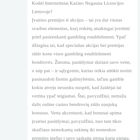
Kodėl Internetiniai Kazino Negauna Licencijos
Lietuvoje?
Įvairios premijos ir akcijos – tai yra dar vienas
svarbus elementas, kurį reikėtų atsakingai įvertinti
prieš pasirenkanti gambling establishment. Ypač
džiugina tai, kad specialias akcijas bei premijas
siūlo kone visos gambling establishment
bendrovės. Žinoma, pasiūlymai skiriasi savo verte,
o taip pat – ir sąlygomis, kurias reikia atitikti norint
pasinaudoti šiomis galimybėmis, tačiau gamble
kokiu atveju nesunku nuspėti, kad žaidėjai tai
vertina ypač teigiamai. Štai, pavyzdžiui, nemaža
dalis online casino bendrovių siūlo naujokų
bonusus. Verta akcentuoti, kad bonusai apima
įvairius pasiūlymai, pavyzdžiui, nuo tam tikro
skaičiaus nemokamų sukimų iki nemenkos
premijos įnešus į savo sąskaitą pirmą kartą pinigų.