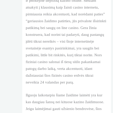
ir įmokėjote depozitą kazino online. Siekiant
atsakyti į klausimą kaip žaisti casino internetu,
pirmiausia reikia akcentuoti, kad norėdami paties”
“geriausios žaidimo patirties, jūs privalote išsirinkti
patikimą bei saugų on line casino. Gera žinia
konstruera, kad norint tai padaryti, daug pastangų
įdėti tikrai nereikės – visi šioje internetinėje
svetainėje esantys pasirinkimai, yra saugūs bei
patikimi, little bit rinkitės, kurį tiktai norite. Nors
fiziniai casino salonai iš tiesų siūlo pakankamai
patogų darbo laiką, verta akcentuoti, idant
dažniausiai šios fizinės casino erdvės tikrai
neveikia 24 valandas per parą.
Ilguoju laikotarpiu šiame žaidime laimėti yra kur
kas daugiau šansų nei kituose kazino žaidimuose.
Jeigu laimėjimai gauti užsienio bendrovėse, šios