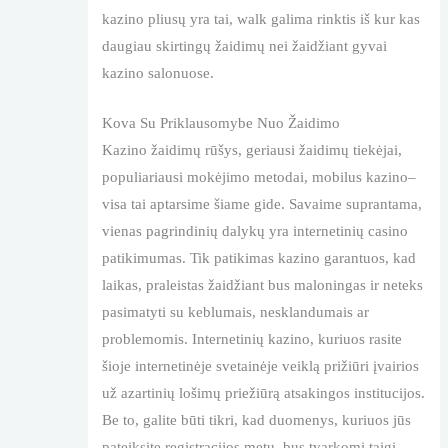
kazino pliusų yra tai, walk galima rinktis iš kur kas
daugiau skirtingų žaidimų nei žaidžiant gyvai
kazino salonuose.
Kova Su Priklausomybe Nuo Žaidimo
Kazino žaidimų rūšys, geriausi žaidimų tiekėjai,
populiariausi mokėjimo metodai, mobilus kazino–
visa tai aptarsime šiame gide. Savaime suprantama,
vienas pagrindinių dalykų yra internetinių casino
patikimumas. Tik patikimas kazino garantuos, kad
laikas, praleistas žaidžiant bus maloningas ir neteks
pasimatyti su keblumais, nesklandumais ar
problemomis. Internetinių kazino, kuriuos rasite
šioje internetinėje svetainėje veiklą prižiūri įvairios
už azartinių lošimų priežiūrą atsakingos institucijos.
Be to, galite būti tikri, kad duomenys, kuriuos jūs
pateiksite registracijos metu, bus tvarkomi taigi,