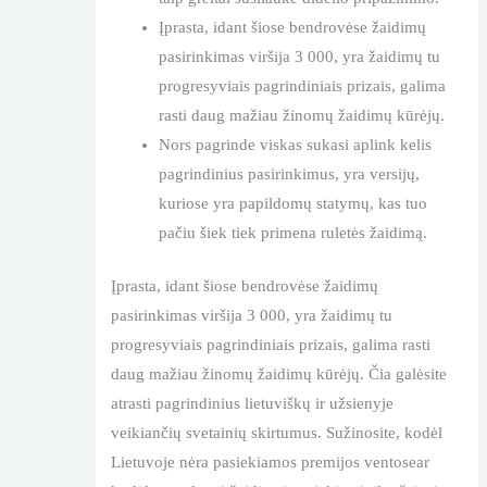
Įprasta, idant šiose bendrovėse žaidimų
pasirinkimas viršija 3 000, yra žaidimų tu
progresyviais pagrindiniais prizais, galima
rasti daug mažiau žinomų žaidimų kūrėjų.
Nors pagrinde viskas sukasi aplink kelis
pagrindinius pasirinkimus, yra versijų,
kuriose yra papildomų statymų, kas tuo
pačiu šiek tiek primena ruletės žaidimą.
Įprasta, idant šiose bendrovėse žaidimų
pasirinkimas viršija 3 000, yra žaidimų tu
progresyviais pagrindiniais prizais, galima rasti
daug mažiau žinomų žaidimų kūrėjų. Čia galėsite
atrasti pagrindinius lietuviškų ir užsienyje
veikiančių svetainių skirtumus. Sužinosite, kodėl
Lietuvoje nėra pasiekiamos premijos ventosear