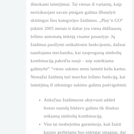
išmokami laimėjimai. Tai vienas iš variantų, kaip
nerizikuojant savais pinigais galima išbandyti
skirtingus šios kategorijos žaidimus. „Play‘n GO“
įsikūrė 2005 metais ir dabar yra viena didžiausių
lošimo automatų tiekėjų visame pasaulyje. Jų
žaidimai pasižymi unikaliomis funkcijomis, dažnai
naudojama mechanika, kai susprogusią simbolių
kombinaciją pakeičia nauji – taip suteikiama
galimybė” “vieno sukimo metu laimėti kelis kartus.
Nemažai žaidimų turi marchar lošimo funkciją, kai
laimėjimą iš sėkmingo sukimo galima padvigubinti.
Anksčiau žaidimuose aktyvuoti added
bonus raundą būdavo galima tik išsukus
reikiamą simbolių kombinaciją.
Visa tai neabejotina garantuoja, kad žaisti
kazino gerbėjams bus entregar smagiau, dar