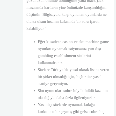
gözünüzün önünde döndüğüne yada black jack
masasında kartların yine önünüzde karıştırıldığını
düşünün. Bilgisayara karşı oynanan oyunlarda ne
olursa olsun insanın kafasında bir soru işareti
kalabiliyor.”
Eğer ki sadece casino ve slot machine game
oyunları oynamak istiyorsanız yurt dışı
gambling establishment sitelerini
kullanmalısınız.
Sitelere Türkiye’de yasal olarak lisans veren
bir şirket olmadığı için, hiçbir site yasal
statüye geçemiyor.
Slot oyuncuları sobre büyük ödülü kazanma
olasılığıyla daha fazla ilgileniyorlar.
Yasa dışı sitelerde oynamak kulağa
korkutucu bir şeymiş gibi gelse sobre hiç