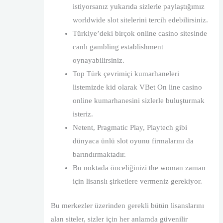
istiyorsanız yukarıda sizlerle paylaştığımız
worldwide slot sitelerini tercih edebilirsiniz.
Türkiye’deki birçok online casino sitesinde
canlı gambling establishment
oynayabilirsiniz.
Top Türk çevrimiçi kumarhaneleri
listemizde kid olarak VBet On line casino
online kumarhanesini sizlerle buluşturmak
isteriz.
Netent, Pragmatic Play, Playtech gibi
dünyaca ünlü slot oyunu firmalarını da
barındırmaktadır.
Bu noktada önceliğinizi the woman zaman
için lisanslı şirketlere vermeniz gerekiyor.
Bu merkezler üzerinden gerekli bütün lisanslarını
alan siteler, sizler için her anlamda güvenilir