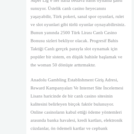
Süper Lig’e her hafta bedava bahis oynama şansı
sunuyor. Üstelik canlı casino heyecanını
yaşayabilir, Türk pokeri, sanal spor oyunlari, rulet
ve slot oyunlari gibi türlü oyunlar oynayabilirsiniz.
Bunun yanında 2500 Türk Lirası Canlı Casino
Bonusu sizleri bekliyor olacak. Progresif Bahis
Taktiği Canlı gerçek parayla slot oynamak için
popüler bir sistem, en düşük bahisle başlamak ve
the woman 50 dönüşte arttırmaktır.
Anadolu Gambling Establishment Giriş Adresi,
Reward Kampanyaları Ve Internet Site İncelemesi
Lisans haricinde de bir canlı casino sitesinin
kalitesini belirleyen birçok faktör bulunuyor.
Online casinoların kabul ettiği ödeme yöntemleri
arasında banka havalesi, kredi kartları, elektronik
cüzdanlar, ön ödemeli kartlar ve cepbank