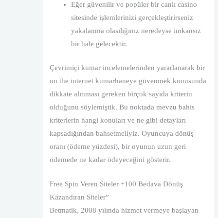
Eğer güvenilir ve popüler bir canlı casino
sitesinde işlemlerinizi gerçekleştirirseniz
yakalanma olasılığınız neredeyse imkansız
bir hale gelecektir.
Çevrimiçi kumar incelemelerinden yararlanarak bir
on the internet kumarhaneye güvenmek konusunda
dikkate alınması gereken birçok sayıda kriterin
olduğunu söylemiştik. Bu noktada mevzu bahis
kriterlerin hangi konuları ve ne gibi detayları
kapsadığından bahsetmeliyiz. Oyuncuya dönüş
oranı (ödeme yüzdesi), bir oyunun uzun geri
ödemede ne kadar ödeyeceğini gösterir.
Free Spin Veren Siteler +100 Bedava Dönüş
Kazandıran Siteler”
Betmatik, 2008 yılında hizmet vermeye başlayan