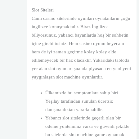
Slot Siteleri
Canlı casino sitelerinde oyunları oynatanların çoğu
ingilizce konuşmaktadır. Biraz İngilizce
biliyorsunuz, yabancı bayanlarda hoş bir sohbetin
içine girebilirsiniz. Hem casino oyunu heyecanı
hem de iyi zaman geçirme kolay kolay elde
edilemeyecek bir haz olacaktır. Yukarıdaki tabloda
yer alan slot oyunları şuanda piyasada en yeni yeni
yaygınlaşan slot machine oyunlardır.
Ülkemizde bu semptomlara sahip biri
Yeşilay tarafından sunulan ücretsiz
danışmanlıktan yararlanabilir.
Yabancı slot sitelerinde geçerli olan bir
ödeme yönteminiz varsa ve güvenli şekilde
bu sitelerde slot machine game oynamak