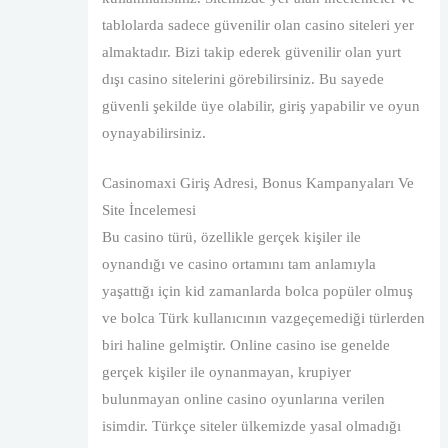
tablolarda sadece güvenilir olan casino siteleri yer
almaktadır. Bizi takip ederek güvenilir olan yurt
dışı casino sitelerini görebilirsiniz. Bu sayede
güvenli şekilde üye olabilir, giriş yapabilir ve oyun
oynayabilirsiniz.
Casinomaxi Giriş Adresi, Bonus Kampanyaları Ve
Site İncelemesi
Bu casino türü, özellikle gerçek kişiler ile
oynandığı ve casino ortamını tam anlamıyla
yaşattığı için kid zamanlarda bolca popüler olmuş
ve bolca Türk kullanıcının vazgeçemediği türlerden
biri haline gelmiştir. Online casino ise genelde
gerçek kişiler ile oynanmayan, krupiyer
bulunmayan online casino oyunlarına verilen
isimdir. Türkçe siteler ülkemizde yasal olmadığı