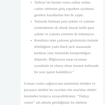
Türkiye’de hizmet veren online online
casino sitelerine giriş yaparken uyulması
gereken kurallardan biri de yaştır.
Yukarıda bulunan para çekme ve yatırma
yöntemlerine ek olarak birçok farklı para
çekme ve yatırma yöntemi de bulunuyor.
Kendinizi rulet çarkının gözünüzün önünde
döndüğüne yada black jack masasında
kartların yine önünüzde karıştırıldığını
düşünün. Bilgisayara karşı oynanan
oyunlarda ne olursa olsun insanın kafasında
bir soru işareti kalabiliyor.”
Uzman casino sağlayıcıları tarafından üretilen ve
piyasaya sürülen bu oyunları slot machine siteleri
üzerinden kolayca oynayabilirsiniz. “Türkçe
casino” adı altında gördüğünüz bu sitelerin