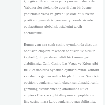
için güvenlik sorunu yaşama şansınız daha fazladır.
Yabancı slot sitelerinde geçerli olan bir ödeme
yönteminiz varsa ve güvenli şekilde bu sitelerde
position oynamak istiyorsanız yukarıda sizlerle
paylaştığımız global slot sitelerini tercih
edebilirsiniz.
Bunun yanı sıra canlı casino oyunlarında discount
bonusları empieza rakeback bonusları ile birlikte
kaybettiğiniz paraların belirli bir kısmını geri
alabilirsiniz. Canlı Casino Las Vegas ve Kıbrıs gibi
fiziki casinolarda oynatılan oyunları eviniz konforu
ve rahatına getiren online bir platformdur. Şuan için
position oyunlarının canlı olarak sunulmadığı canlı
gambling establishment platformunda Rulet
empieza Blackjack gibi dünyanın en popüler on
line casino masa kart oyunlarını oynayabilirsiniz.