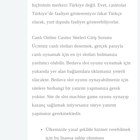
hiçbirinin merkezi Türkiye değil. Evet, casinolar
Türkiye’de faaliyet gösteremiyor fakat Türkçe
olarak, yurt dışında faaliyet gösterebiliyorlar.
Canlı Online Casino Siteleri Giriş Sorunu
Ücretsiz canlı slotları denemek, gerçek parayla
canlı oynamak için en iyi slotları bulmanıza
yardımcı olabilir. Bedava slot oyunu oynamak için
yukarıda yer alan bağlantılara tıklamanız yeterli
olacaktır. Bedava slot oyunu oynayabilmeniz için
sitelere herhangi bir yatırım yapmanıza gerek
yoktur. Site de slot machine game oyunu oynayıp
kazanç sağlamak istiyorsanız siteye yatırım
yapmanız gerekmektedir.
Ülkemizde yasal şekilde hizmet verebilmek
için bu lisansa sahip olunması