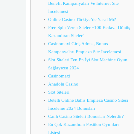
Benefit Kampanyaları Ve Internet Site
İncelemesi
Online Casino Türkiye’de Yasal Mı?
Free Spin Veren Siteler +100 Bedava Dönüş
Kazandıran Siteler”
Casinomaxi Giriş Adresi, Bonus
Kampanyaları Empieza Site İncelemesi
Slot Siteleri Ten En İyi Slot Machine Oyun
Sağlayıcısı 2024
Casinomaxi
Anadolu Casino
Slot Siteleri
Betelli Online Bahis Empieza Casino Sitesi
İnceleme 2024 Bonusları
Canlı Casino Siteleri Bonusları Nelerdir?
En Çok Kazandıran Position Oyunları
Listesi