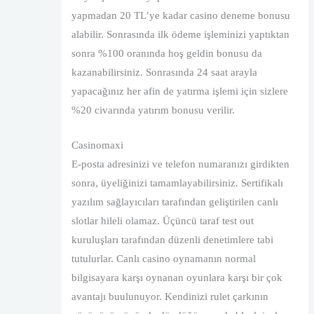
yapmadan 20 TL’ye kadar casino deneme bonusu
alabilir. Sonrasında ilk ödeme işleminizi yaptıktan
sonra %100 oranında hoş geldin bonusu da
kazanabilirsiniz. Sonrasında 24 saat arayla
yapacağınız her afin de yatırma işlemi için sizlere
%20 civarında yatırım bonusu verilir.
Casinomaxi
E-posta adresinizi ve telefon numaranızı girdikten
sonra, üyeliğinizi tamamlayabilirsiniz. Sertifikalı
yazılım sağlayıcıları tarafından geliştirilen canlı
slotlar hileli olamaz. Üçüncü taraf test out
kuruluşları tarafından düzenli denetimlere tabi
tutulurlar. Canlı casino oynamanın normal
bilgisayara karşı oynanan oyunlara karşı bir çok
avantajı buulunuyor. Kendinizi rulet çarkının