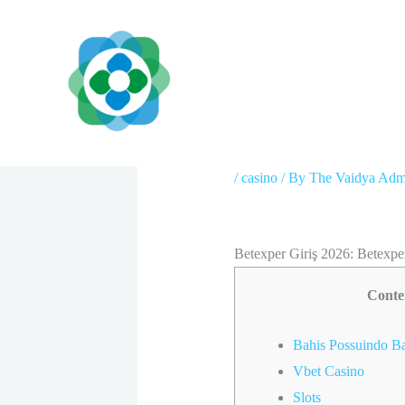
Skip
to
content
En İyi Bahis Siteler
/
casino
/ By
The Vaidya Adm
Betexper Giriş 2026: Betexp
Conte
Bahis Possuindo B
Vbet Casino
Slots