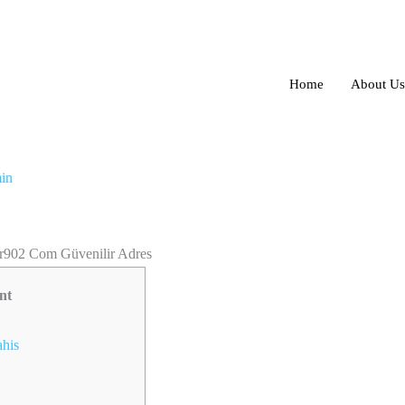
Home
About Us
inin Adresleri 2025 » Güvenilir & Popüler Twenty-e
in
er902 Com Güvenilir Adres
nt
ahis