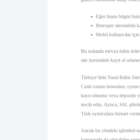
Eğer lisans bilgisi bu
Betexper sitesindeki k
Mobil kullanıcılar için
Bu noktada mevzu bahis kriter
site üzerindeki kayıt ol sekme
Türkiye’deki Yasal Bahis Sitel
Canlı casino bonusları, oyuncu
kayıt olmanız veya depozito y
tercih edin. Ayrıca, SSL şifre
Türk oyunculara hizmet vermek
Ancak bu yöndeki işlemleri na
konusunda da oluşabilen sorun