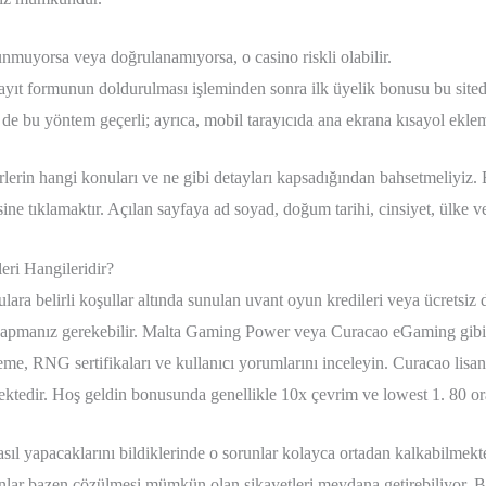
lunmuyorsa veya doğrulanamıyorsa, o casino riskli olabilir.
ayıt formunun doldurulması işleminden sonra ilk üyelik bonusu bu sited
 de bu yöntem geçerli; ayrıca, mobil tarayıcıda ana ekrana kısayol ekleme
lerin hangi konuları ve ne gibi detayları kapsadığından bahsetmeliyiz.
sine tıklamaktır. Açılan sayfaya ad soyad, doğum tarihi, cinsiyet, ülke ve
eri Hangileridir?
lara belirli koşullar altında sunulan uvant oyun kredileri veya ücretsiz
apmanız gerekebilir. Malta Gaming Power veya Curacao eGaming gibi tan
leme, RNG sertifikaları ve kullanıcı yorumlarını inceleyin. Curacao lisa
tedir. Hoş geldin bonusunda genellikle 10x çevrim ve lowest 1. 80 ora
sıl yapacaklarını bildiklerinde o sorunlar kolayca ortadan kalkabilmekt
lar bazen çözülmesi mümkün olan şikayetleri meydana getirebiliyor. Be