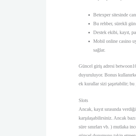
Betexper sitesinde can
Bu rehber, sürekli gün
Destek ekibi, kayıt, p
Mobil online casino uy
sağlar.
Güncel giriş adresi betwoon10
duyuruluyor. Bonus kullanırke
ek kurallar sizi şaşırtabilir; 
Slots
Ancak, kayıt sırasında verdiğ
karşılaşabilirsiniz. Ancak bazı
süre sınırları vb. ) mutlaka i
güncel durumunu takip etme