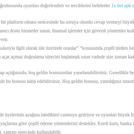
ultusunda oyunları değerlendirir ve tercihlerini belirlerler
1x bet apk 
n bir platform olması neticesinde bu soruya olumlu cevap vermeyi büyük
lanıcı dostu hizmetler sunar, finansal işlemler için güvenli yöntemler kul
erir.
arıyla ilgili olarak site üzerinde oranlar” “konusunda çeşitli türden istat
zı açar açmaz doğrulama sürecini başlatmak uzun vadede size zaman kaz
p açtığınızda, hoş geldin bonusundan yararlanabilirsiniz. Genellikle he
izde bu bonusu talep edebilirsiniz. Hoş geldin bonusu, yatırdığınız tutar
 ile üyelerinin ayağına istedikleri casinoyu getiriyor ve oyunları büyük 
tiyaçlarına göre çeşitli ödeme yöntemlerini destekler. Kredi kartı, bank
, yatırım sürecinde kullanılabilir.