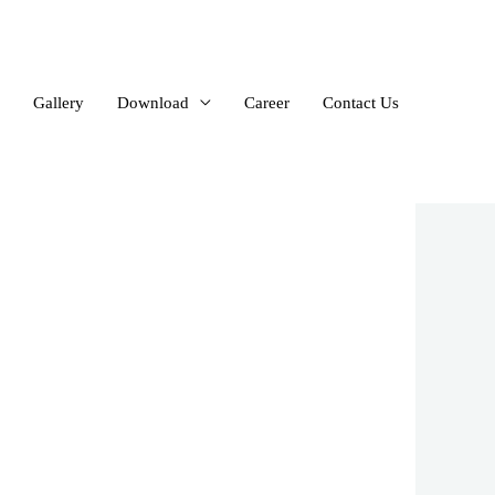
Gallery
Download
Career
Contact Us
ight Site