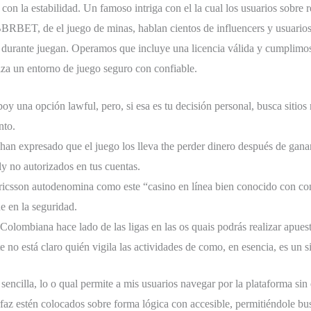
d con la estabilidad. Un famoso intriga con el la cual los usuarios sobre
e BBRBET, de el juego de minas, hablan cientos de influencers y usuario
 durante juegan. Operamos que incluye una licencia válida y cumplimos
iza un entorno de juego seguro con confiable.
oy una opción lawful, pero, si esa es tu decisión personal, busca sitios 
nto.
han expresado que el juego los lleva the perder dinero después de ganar
ly no autorizados en tus cuentas.
icsson autodenomina como este “casino en línea bien conocido con con
e en la seguridad.
Colombiana hace lado de las ligas en las os quais podrás realizar apuest
e no está claro quién vigila las actividades de como, en esencia, es un si
 sencilla, lo o qual permite a mis usuarios navegar por la plataforma s
rfaz estén colocados sobre forma lógica con accesible, permitiéndole bus