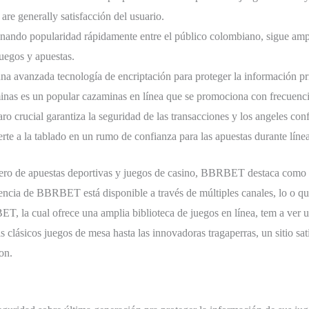
are generally satisfacción del usuario.
ndo popularidad rápidamente entre el público colombiano, sigue ampl
juegos y apuestas.
una avanzada tecnología de encriptación para proteger la información pr
 minas es un popular cazaminas en línea que se promociona con frecuenc
o crucial garantiza la seguridad de las transacciones y los angeles conf
erte a la tablado en un rumo de confianza para las apuestas durante línea
ro de apuestas deportivas y juegos de casino, BBRBET destaca como 
stencia de BBRBET está disponible a través de múltiples canales, lo o q
, la cual ofrece una amplia biblioteca de juegos en línea, tem a ver u
 clásicos juegos de mesa hasta las innovadoras tragaperras, un sitio sat
on.