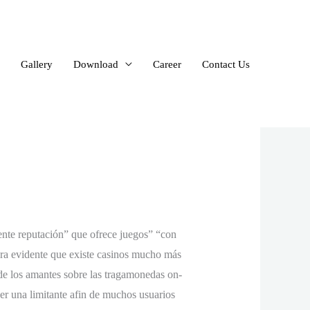
Gallery
Download
Career
Contact Us
ente reputación” que ofrece juegos” “con
ra evidente que existe casinos mucho más
e los amantes sobre las tragamonedas on-
er una limitante afin de muchos usuarios