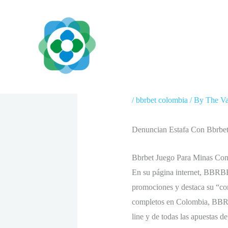
Skip
to
content
Denuncian Estafa Co
/
bbrbet colombia
/ By
The V
Denuncian Estafa Con Bbrbet
Bbrbet Juego Para Minas Co
En su página internet, BBRBET
promociones y destaca su “co
completos en Colombia, BBRBe
line y de todas las apuestas 