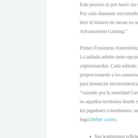
Este proceso es por hacer sin 
Por cada diamante encontrado,
bien el número de mesas no se
Advancement Gaming.”
Primer Fenómeno Astronómic
La tablado admite tanto opcio
criptomonedas. Cada método d
proporcionando a los usuarios
para denunciar inconveniencia
“causado por la autoridad Ga
en aquellos territorios donde 
los jugadores colombianos, s
legal
bbrbet casino
.
Sus testimonios reflej