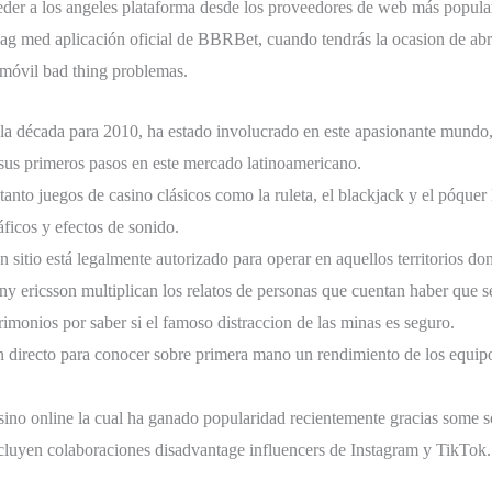
ceder a los angeles plataforma desde los proveedores de web más popul
ag med aplicación oficial de BBRBet, cuando tendrás la ocasion de abrir
 móvil bad thing problemas.
la década para 2010, ha estado involucrado en este apasionante mundo, 
us primeros pasos en este mercado latinoamericano.
anto juegos de casino clásicos como la ruleta, el blackjack y el póquer
ficos y efectos de sonido.
 sitio está legalmente autorizado para operar en aquellos territorios don
 ericsson multiplican los relatos de personas que cuentan haber que se
imonios por saber si el famoso distraccion de las minas es seguro.
en directo para conocer sobre primera mano un rendimiento de los equip
ino online la cual ha ganado popularidad recientemente gracias some sor
ncluyen colaboraciones disadvantage influencers de Instagram y TikTok.