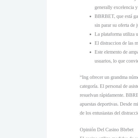
generally excelencia y 
BBRBET, que está gana
sin parar su oferta de 
La plataforma utiliza 
El distraccion de las
Este elemento de ampar
usuarios, lo que convi
“Ing ofrecer un grandma núme
categoría. El personal de asi
resuelvan rápidamente. BBRBET
apuestas deportivas. Desde mis
de los entusiastas del distracci
Opinión Del Casino Bbrbet