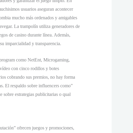
adores y garantizar el juego limpio. En
muchisimos usuarios aseguran acontecer
Colombia mucho más ordenados y amigables
avegar. La trampolín utiliza generadores de
uegos de casino durante línea. Además,
u imparcialidad y transparencia.
e program como NetEnt, Microgaming,
 vídeo con cinco rodillos y botes
rios cobrando sus premios, no hay forma
as. El respaldo sobre influencers como”
 sobre estrategias publicitarias o qual
eputación” ofrecen juegos y promociones,