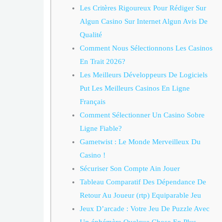
Les Critères Rigoureux Pour Rédiger Sur
Algun Casino Sur Internet Algun Avis De
Qualité
Comment Nous Sélectionnons Les Casinos
En Trait 2026?
Les Meilleurs Développeurs De Logiciels
Put Les Meilleurs Casinos En Ligne
Français
Comment Sélectionner Un Casino Sobre
Ligne Fiable?
Gametwist : Le Monde Merveilleux Du
Casino !
Sécuriser Son Compte Ain Jouer
Tableau Comparatif Des Dépendance De
Retour Au Joueur (rtp) Equiparable Jeu
Jeux D’arcade : Votre Jeu De Puzzle Avec
Un éphémère Quelque Chose En Plus