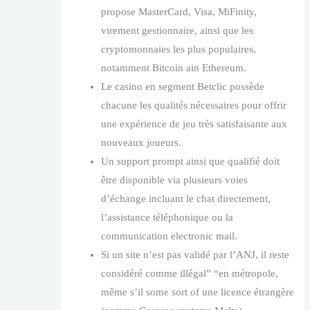
propose MasterCard, Visa, MiFinity,
virement gestionnaire, ainsi que les
cryptomonnaies les plus populaires,
notamment Bitcoin ain Ethereum.
Le casino en segment Betclic possède
chacune les qualités nécessaires pour offrir
une expérience de jeu très satisfaisante aux
nouveaux joueurs.
Un support prompt ainsi que qualifié doit
être disponible via plusieurs voies
d’échange incluant le chat directement,
l’assistance téléphonique ou la
communication electronic mail.
Si un site n’est pas validé par l’ANJ, il reste
considéré comme illégal” “en métropole,
même s’il some sort of une licence étrangère