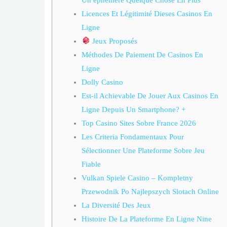
Licences Et Légitimité Dieses Casinos En
Ligne
Jeux Proposés
Méthodes De Paiement De Casinos En
Ligne
Dolly Casino
Est-il Achievable De Jouer Aux Casinos En
Ligne Depuis Un Smartphone? +
Top Casino Sites Sobre France 2026
Les Criteria Fondamentaux Pour
Sélectionner Une Plateforme Sobre Jeu
Fiable
Vulkan Spiele Casino – Kompletny
Przewodnik Po Najlepszych Slotach Online
La Diversité Des Jeux
Histoire De La Plateforme En Ligne Nine