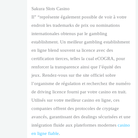
Sakura Slots Casino
Il” “représente également possible de voir à votre
endroit les trademarks de prix ou nominations
internationales obtenus par le gambling
establishment. Un meilleur gambling establishment
en ligne blend souvent sa licence avec des
certification tierces, telles la cual eCOGRA, pour
renforcer la transparence ainsi que l’équité des
jeux. Rendez-vous sur the site officiel sobre
l’organisme de régulation et recherchez the numéro
de driving licence fourni par votre casino en trait.
Utilisés sur votre meilleur casino en ligne, ces
companies offrent des protocoles de cryptage
avancés, garantissant des dealings sécurisées et une
intégration fluide aux plateformes modernes
casino
en ligne fiable
.