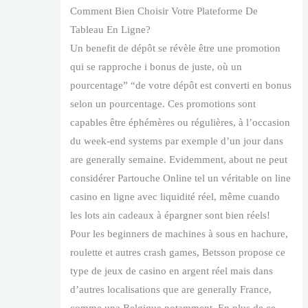
Comment Bien Choisir Votre Plateforme De
Tableau En Ligne?
Un benefit de dépôt se révèle être une promotion
qui se rapproche i bonus de juste, où un
pourcentage” “de votre dépôt est converti en bonus
selon un pourcentage. Ces promotions sont
capables être éphémères ou régulières, à l’occasion
du week-end systems par exemple d’un jour dans
are generally semaine. Evidemment, about ne peut
considérer Partouche Online tel un véritable on line
casino en ligne avec liquidité réel, même cuando
les lots ain cadeaux à épargner sont bien réels!
Pour les beginners de machines à sous en hachure,
roulette et autres crash games, Betsson propose ce
type de jeux de casino en argent réel mais dans
d’autres localisations que are generally France,
comme una Belgique notamment. En plus de ce