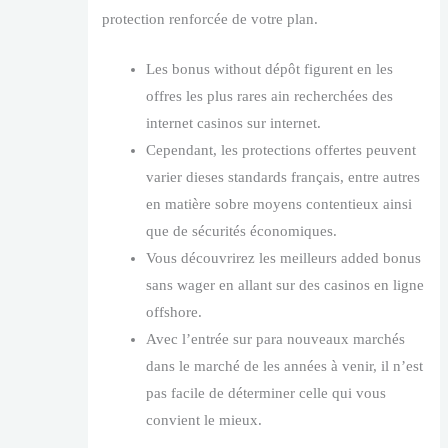
protection renforcée de votre plan.
Les bonus without dépôt figurent en les
offres les plus rares ain recherchées des
internet casinos sur internet.
Cependant, les protections offertes peuvent
varier dieses standards français, entre autres
en matière sobre moyens contentieux ainsi
que de sécurités économiques.
Vous découvrirez les meilleurs added bonus
sans wager en allant sur des casinos en ligne
offshore.
Avec l’entrée sur para nouveaux marchés
dans le marché de les années à venir, il n’est
pas facile de déterminer celle qui vous
convient le mieux.