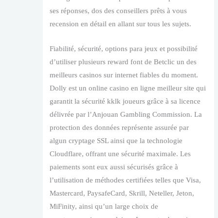
ses réponses, dos des conseillers prêts à vous
recension en détail en allant sur tous les sujets.
Fiabilité, sécurité, options para jeux et possibilité
d’utiliser plusieurs reward font de Betclic un des
meilleurs casinos sur internet fiables du moment.
Dolly est un online casino en ligne meilleur site qui
garantit la sécurité kklk joueurs grâce à sa licence
délivrée par l’Anjouan Gambling Commission. La
protection des données représente assurée par
algun cryptage SSL ainsi que la technologie
Cloudflare, offrant une sécurité maximale. Les
paiements sont eux aussi sécurisés grâce à
l’utilisation de méthodes certifiées telles que Visa,
Mastercard, PaysafeCard, Skrill, Neteller, Jeton,
MiFinity, ainsi qu’un large choix de