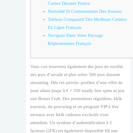
Casino Durante France
Notoriété Et Commentaires Des Joueurs
Tableau Comparatif Des Meilleurs Casinos
En Ligne Français
Naviguer Dans Votre Paysage
Réglementaire Français
Vous con trouverez également des jeux de société,
des jeux d’arcade et plus sobre 500 jeux durante
streaming. Dès cet arrivée, profitez d’une offre de
juste allant jusqu’à € + 350 totally free spins et just
one Bonus Crab. Des promotions régulières, kklk
tournois, du procuring et un program VIP à five
niveaux avec kklk cadeaux exclusifs vous
attendent. Un système d’authentification à 2
facteurs (2FA) est également disponible fill une