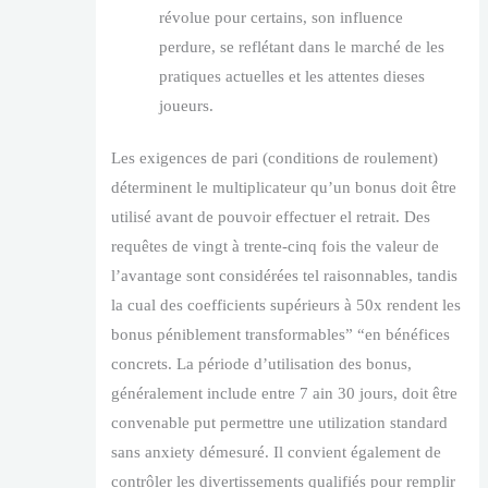
révolue pour certains, son influence
perdure, se reflétant dans le marché de les
pratiques actuelles et les attentes dieses
joueurs.
Les exigences de pari (conditions de roulement)
déterminent le multiplicateur qu’un bonus doit être
utilisé avant de pouvoir effectuer el retrait. Des
requêtes de vingt à trente-cinq fois the valeur de
l’avantage sont considérées tel raisonnables, tandis
la cual des coefficients supérieurs à 50x rendent les
bonus péniblement transformables” “en bénéfices
concrets. La période d’utilisation des bonus,
généralement include entre 7 ain 30 jours, doit être
convenable put permettre une utilization standard
sans anxiety démesuré. Il convient également de
contrôler les divertissements qualifiés pour remplir