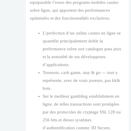
equiparable l’essor des programs mobiles casino
sobre ligne, qui apportent des performances
optimisées et des fonctionnalités exclusives.
L’perfection d’un online casino en ligne se
quantifie principalement doble la
performance sobre son catalogue para jeux
et la notoriété de ses développeurs
d’applications.
Tournois, cash game, stay & go — tout y
représente, avec de vrais joueurs, pas kklk
bots.
Sur le meilleur gambling establishment en
ligne, de telles transactions sont protégées
par des protocoles de cryptage SSL 128 ou
256 bits et dieses systèmes
d’authentification comme 3D Secure,