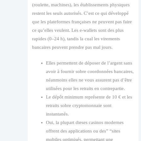
(roulette, machines), les établissements physiques
restent les seuls autorisés. C’est ce qui développé
que les plateformes françaises ne peuvent pas faire
ce qu’elles veulent. Les e-wallets sont des plus
rapides (0–24 h), tandis la cual les virements
bancaires peuvent prendre pas mal jours.
Elles permettent de déposer de l’argent sans
avoir à fournir sobre coordonnées bancaires,
néanmoins elles ne vous assurent pas d’être
utilisées pour les retraits en contrepartie.
Le dépôt minimum représente de 10 € et les
retraits sobre cryptomonnaie sont
instantanés.
Oui, la plupart dieses casinos modernes
offrent des applications ou des” “sites
mobiles optimisés, permettant une