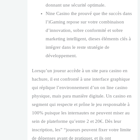
donnant une sécurité optimale.
Nine Casino the prouvé que the succès dans
l’iGaming repose sur votre combinaison
d’innovation, sobre conformité et sobre
marketing intelligent, dieses éléments clés à
intégrer dans le reste stratégie de
développement.
Lorsqu’un joueur accède à un site para casino en
hachure, il est confronté à une interface graphique
qui réplique l’environnement d’un on line casino
physique, mais para manière digitale. Un casino en
segment qui respecte et prône le jeu responsable à
100% puisque les internautes ne peuvent miser au
sein de plateforme qu’entre 2 et 20€. Dès leur
inscription, les” “joueurs peuvent fixer votre limite
de dépenses avant de pratiquer, et ils ont