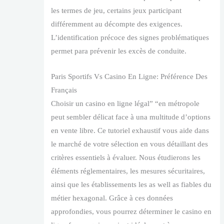
les termes de jeu, certains jeux participant
différemment au décompte des exigences.
L’identification précoce des signes problématiques
permet para prévenir les excès de conduite.
Paris Sportifs Vs Casino En Ligne: Préférence Des
Français
Choisir un casino en ligne légal” “en métropole
peut sembler délicat face à una multitude d’options
en vente libre. Ce tutoriel exhaustif vous aide dans
le marché de votre sélection en vous détaillant des
critères essentiels à évaluer. Nous étudierons les
éléments réglementaires, les mesures sécuritaires,
ainsi que les établissements les as well as fiables du
métier hexagonal. Grâce à ces données
approfondies, vous pourrez déterminer le casino en