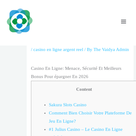
Skip
to
content
Casino Sobre Ligne France: Votre Rôle
Entre Ma Battalion Réglementaire Dans
Una Sûreté Des Utilisateurs Eør
/
casino en ligne argent reel
/ By
The Vaidya Admin
Casino En Ligne: Menace, Sécurité Et Meilleurs
Bonus Pour épargner En 2026
Content
Sakura Slots Casino
Comment Bien Choisir Votre Plateforme De
Jeu En Ligne?
#1 Julius Casino – Le Casino En Ligne