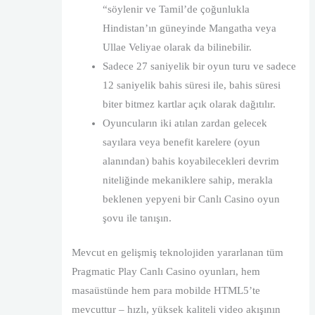
“söylenir ve Tamil’de çoğunlukla
Hindistan’ın güneyinde Mangatha veya
Ullae Veliyae olarak da bilinebilir.
Sadece 27 saniyelik bir oyun turu ve sadece
12 saniyelik bahis süresi ile, bahis süresi
biter bitmez kartlar açık olarak dağıtılır.
Oyuncuların iki atılan zardan gelecek
sayılara veya benefit karelere (oyun
alanından) bahis koyabilecekleri devrim
niteliğinde mekaniklere sahip, merakla
beklenen yepyeni bir Canlı Casino oyun
şovu ile tanışın.
Mevcut en gelişmiş teknolojiden yararlanan tüm
Pragmatic Play Canlı Casino oyunları, hem
masaüstünde hem para mobilde HTML5’te
mevcuttur – hızlı, yüksek kaliteli video akışının