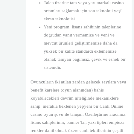
Talep üzerine tam veya yarı markalı casino
ortamları sağlamak için son teknoloji yeşil
ekran teknolojisi.
Yeni program, lisans sahibinin taleplerine
doğrudan yanıt vermemize ve yeni ve
mevcut ürünleri geliştirmemize daha da
yüksek bir kalite standardı eklememize
olanak tanıyan bağımsız, çevik ve esnek bir
sistemdir.
Oyuncuların iki atılan zardan gelecek sayılara veya
benefit karelere (oyun alanından) bahis
koyabilecekleri devrim niteliğinde mekaniklere
sahip, merakla beklenen yepyeni bir Canlı Online
casino oyun şovu ile tanışın. Özelleştirme aracımız,
lisans sahiplerinin, banner’lar, yazı tipleri empieza
renkler dahil olmak üzere canlı tekliflerinin çeşitli