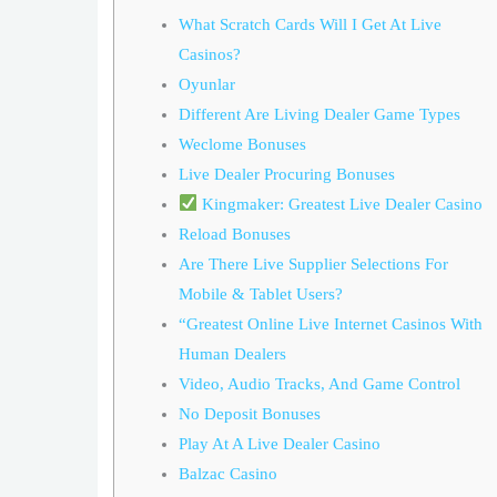
What Scratch Cards Will I Get At Live
Casinos?
Oyunlar
Different Are Living Dealer Game Types
Weclome Bonuses
Live Dealer Procuring Bonuses
Kingmaker: Greatest Live Dealer Casino
Reload Bonuses
Are There Live Supplier Selections For
Mobile & Tablet Users?
“Greatest Online Live Internet Casinos With
Human Dealers
Video, Audio Tracks, And Game Control
No Deposit Bonuses
Play At A Live Dealer Casino
Balzac Casino