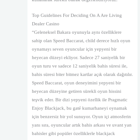
Top Guidelines For Deciding On A Are Living
Dealer Casino
“Geleneksel Bakara oyunuyla aynı özelliklere
sahip olan Speed Baccarat, child derece hızlı oyun
oynamayı seven oyuncular için yepyeni bir
heyecan düzeyi ekliyor. Sadece 27 saniyelik bir
oyun turu ve sadece 12 saniyelik bahis süresi ile,
bahis süresi biter bitmez kartlar açık olarak dağıtılır.
Speed Baccarat, oyun deneyimini yepyeni bir
heyecan düzeyine getiren sürekli oyun hissini
teşvik eder. Bir dizi yepyeni özellik ile Pragmatic
Enjoy Blackjack, bu gaté kumarhaneyi oynamak
için benzersiz bir yol sunuyor. Oyun içi atmosferin
yanı sıra, oyuncular artık bahis arkası ve uvant yan
bahisler gibi popüler özelliklerle blackjack