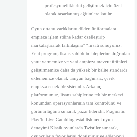
profesyonelliklerini geliştirmek için özel
olarak tasarlanmış eğitimlere katılır.
Oyun ortamı varlıklarını dilden üniformalara
empieza işlem stiline kadar özelleştirip
markalaştırarak farklılaşma” “fırsatı sunuyoruz.
Yeni program, lisans sahibinin taleplerine doğrudan
yanıt vermemize ve yeni empieza mevcut ürünleri
geliştirmemize daha da yüksek bir kalite standardı
eklememize olanak tanıyan bağımsız, çevik
empieza esnek bir sistemdir. Arka uç
platformumuz, lisans sahiplerine tek bir merkezi
konumdan operasyonlarının tam kontrolünü ve
görünürlüğünü sunarak pazar lideridir. Pragmatic
Play’in Live Gambling establishment oyun
deneyimi Klasik oyunlarda Twist’ler sunarak,
oyuncuların favorilerini dönüştürür ve eğlenceyi