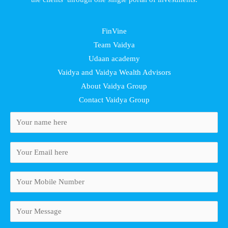
FinVine
Team Vaidya
Udaan academy
Vaidya and Vaidya Wealth Advisors
About Vaidya Group
Contact Vaidya Group