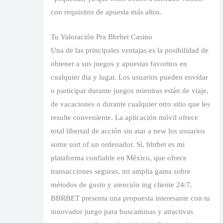
con requisitos de apuesta más altos.
Tu Valoración Pra Bbrbet Casino
Una de las principales ventajas es la posibilidad de
obtener a sus juegos y apuestas favoritos en
cualquier dia y lugar. Los usuarios pueden envidar
o participar durante juegos mientras están de viaje,
de vacaciones o durante cualquier otro sitio que les
resulte conveniente. La aplicación móvil ofrece
total libertad de acción sin atar a new los usuarios
some sort of un ordenador. Sí, bbrbet es mi
plataforma confiable en México, que ofrece
transacciones seguras, mi amplia gama sobre
métodos de gusto y atención ing cliente 24/7.
BBRBET presenta una propuesta interesante con tu
innovador juego para buscaminas y atractivas