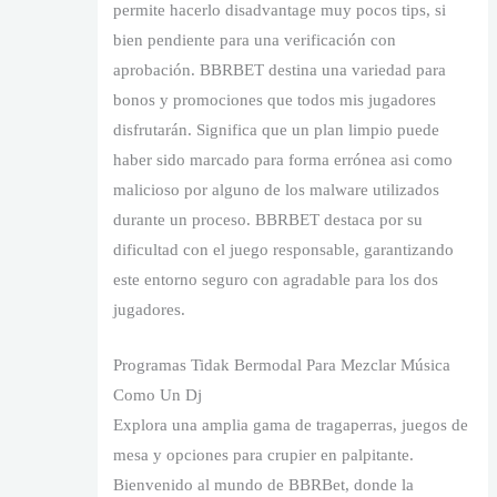
permite hacerlo disadvantage muy pocos tips, si
bien pendiente para una verificación con
aprobación. BBRBET destina una variedad para
bonos y promociones que todos mis jugadores
disfrutarán. Significa que un plan limpio puede
haber sido marcado para forma errónea asi como
malicioso por alguno de los malware utilizados
durante un proceso. BBRBET destaca por su
dificultad con el juego responsable, garantizando
este entorno seguro con agradable para los dos
jugadores.
Programas Tidak Bermodal Para Mezclar Música
Como Un Dj
Explora una amplia gama de tragaperras, juegos de
mesa y opciones para crupier en palpitante.
Bienvenido al mundo de BBRBet, donde la