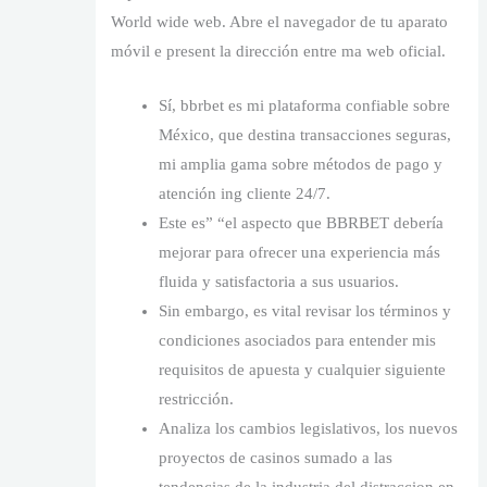
World wide web. Abre el navegador de tu aparato
móvil e present la dirección entre ma web oficial.
Sí, bbrbet es mi plataforma confiable sobre
México, que destina transacciones seguras,
mi amplia gama sobre métodos de pago y
atención ing cliente 24/7.
Este es” “el aspecto que BBRBET debería
mejorar para ofrecer una experiencia más
fluida y satisfactoria a sus usuarios.
Sin embargo, es vital revisar los términos y
condiciones asociados para entender mis
requisitos de apuesta y cualquier siguiente
restricción.
Analiza los cambios legislativos, los nuevos
proyectos de casinos sumado a las
tendencias de la industria del distraccion en