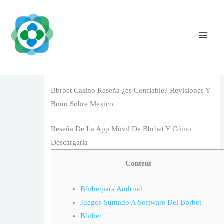
Skip
to
content
Bbrbet Casino Reseña ¿es Confiable?
Revisiones Y Bono Sobre Mexic
/
mx-bbrbet-casino
/ By
The Vaidya Admin
Bbrbet Casino Reseña ¿es Confiable? Revisiones Y
Bono Sobre Mexico
Reseña De La App Móvil De Bbrbet Y Cómo
Descargarla
Content
Bbrbetpara Android
Juegos Sumado A Software Del Bbrbet
Bbrbet