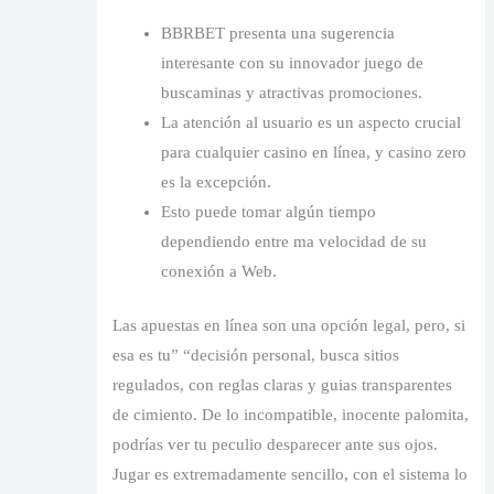
BBRBET presenta una sugerencia
interesante con su innovador juego de
buscaminas y atractivas promociones.
La atención al usuario es un aspecto crucial
para cualquier casino en línea, y casino zero
es la excepción.
Esto puede tomar algún tiempo
dependiendo entre ma velocidad de su
conexión a Web.
Las apuestas en línea son una opción legal, pero, si
esa es tu” “decisión personal, busca sitios
regulados, con reglas claras y guias transparentes
de cimiento. De lo incompatible, inocente palomita,
podrías ver tu peculio desparecer ante sus ojos.
Jugar es extremadamente sencillo, con el sistema lo