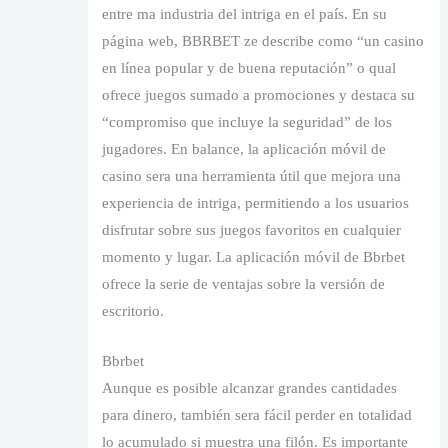
entre ma industria del intriga en el país. En su
página web, BBRBET ze describe como “un casino
en línea popular y de buena reputación” o qual
ofrece juegos sumado a promociones y destaca su
“compromiso que incluye la seguridad” de los
jugadores. En balance, la aplicación móvil de
casino sera una herramienta útil que mejora una
experiencia de intriga, permitiendo a los usuarios
disfrutar sobre sus juegos favoritos en cualquier
momento y lugar. La aplicación móvil de Bbrbet
ofrece la serie de ventajas sobre la versión de
escritorio.
Bbrbet
Aunque es posible alcanzar grandes cantidades
para dinero, también sera fácil perder en totalidad
lo acumulado si muestra una filón. Es importante