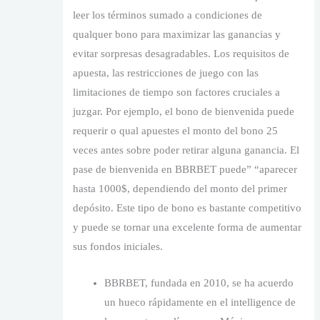
leer los términos sumado a condiciones de
qualquer bono para maximizar las ganancias y
evitar sorpresas desagradables. Los requisitos de
apuesta, las restricciones de juego con las
limitaciones de tiempo son factores cruciales a
juzgar. Por ejemplo, el bono de bienvenida puede
requerir o qual apuestes el monto del bono 25
veces antes sobre poder retirar alguna ganancia. El
pase de bienvenida en BBRBET puede” “aparecer
hasta 1000$, dependiendo del monto del primer
depósito. Este tipo de bono es bastante competitivo
y puede se tornar una excelente forma de aumentar
sus fondos iniciales.
BBRBET, fundada en 2010, se ha acuerdo
un hueco rápidamente en el intelligence de