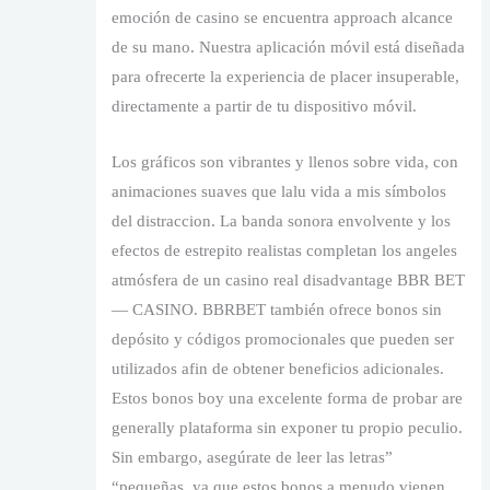
emoción de casino se encuentra approach alcance
de su mano. Nuestra aplicación móvil está diseñada
para ofrecerte la experiencia de placer insuperable,
directamente a partir de tu dispositivo móvil.
Los gráficos son vibrantes y llenos sobre vida, con
animaciones suaves que lalu vida a mis símbolos
del distraccion. La banda sonora envolvente y los
efectos de estrepito realistas completan los angeles
atmósfera de un casino real disadvantage BBR BET
— CASINO. BBRBET también ofrece bonos sin
depósito y códigos promocionales que pueden ser
utilizados afin de obtener beneficios adicionales.
Estos bonos boy una excelente forma de probar are
generally plataforma sin exponer tu propio peculio.
Sin embargo, asegúrate de leer las letras”
“pequeñas, ya que estos bonos a menudo vienen