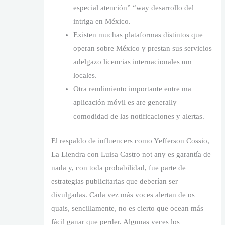
especial atención” “way desarrollo del
intriga en México.
Existen muchas plataformas distintos que
operan sobre México y prestan sus servicios
adelgazo licencias internacionales um
locales.
Otra rendimiento importante entre ma
aplicación móvil es are generally
comodidad de las notificaciones y alertas.
El respaldo de influencers como Yefferson Cossio,
La Liendra con Luisa Castro not any es garantía de
nada y, con toda probabilidad, fue parte de
estrategias publicitarias que deberían ser
divulgadas. Cada vez más voces alertan de os
quais, sencillamente, no es cierto que ocean más
fácil ganar que perder. Algunas veces los