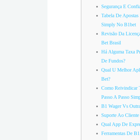
Segurança E Confi
Tabela De Apostas 
Simply No B1bet
Revisão Da Licenç
Bet Brasil
Há Alguma Taxa Pr
De Fundos?
Qual U Melhor Apl
Bet?
Como Reivindicar 
Passo A Passo Simp
B1 Wager Vs Outra
Suporte Ao Cliente
Qual App De Expre
Ferramentas De B1