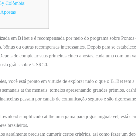
 By Colômbia:
 Apostas
orizada em B1bet e é recompensada por meio do programa sobre Pontos 
is, bônus ou outras recompensas interessantes. Depois para se estabele
 Depois de completar suas primeiras cinco apostas, cada uma com um v
osta grátis sobre US$ 50.
les, você está pronto em virtude de explorar tudo o que o B1Bet tem a 
 semanais at the mensais, torneios apresentando grandes prémios, cashb
financeiras passam por canais de comunicação seguros e são rigorosamen
ownload simplificado at the uma gama para jogos inigualável, está clar
es brasileiros.
rios geralmente precisam cumprir certos critérios, asi como fazer um de