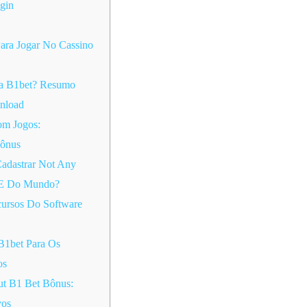
gin
Para Jogar No Cassino
Na B1bet? Resumo
nload
om Jogos:
ônus
adastrar Not Any
 E Do Mundo?
ursos Do Software
B1bet Para Os
os
ut B1 Bet Bônus:
vos