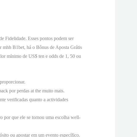
de Fidelidade. Esses pontos podem ser
cer mhh B1bet, há o Bônus de Aposta Grátis
alor mínimo de US$ ten e odds de 1, 50 ou
proporcionar.
ack por perdas at the muito mais.
te verificadas quanto a actividades
o por que ele se tornou uma escolha well-
pósito ou apostar em um evento específico.