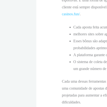
esportivas. É uma forma de a
cliente está sempre disponíve
casinos.fun/
.
Cada aposta feita acu
melhores sites sobre a
Esses bônus são adapt
probabilidades aprimor
A plataforma garante 
O sistema de coleta d
um grande número de 
Cada uma dessas ferramentas c
uma comunidade de apostas di
projetadas para aumentar a ef
dificuldades.