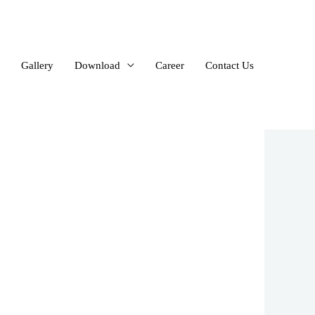
Gallery
Download
Career
Contact Us