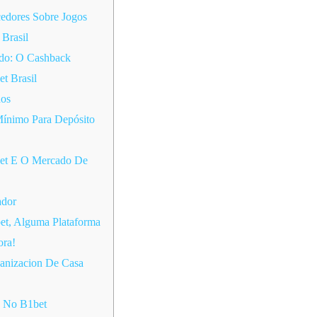
edores Sobre Jogos
Brasil
do: O Cashback
t Brasil
dos
ínimo Para Depósito
et E O Mercado De
ador
t, Alguma Plataforma
ora!
anizacion De Casa
 No B1bet