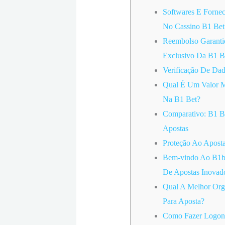
Softwares E Fornec
No Cassino B1 Bet 
Reembolso Garanti
Exclusivo Da B1 Be
Verificação De Da
Qual É Um Valor M
Na B1 Bet?
Comparativo: B1 B
Apostas
Proteção Ao Apost
Bem-vindo Ao B1be
De Apostas Inovad
Qual A Melhor Org
Para Aposta?
Como Fazer Logon