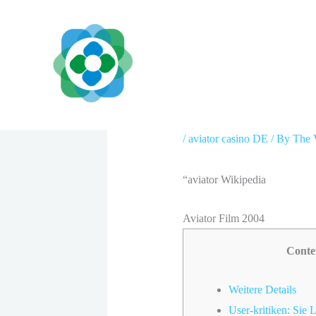
Skip
to
content
“aviator Wikipedi
/
aviator casino DE
/ By
The 
“aviator Wikipedia
Aviator Film 2004
Conte
Weitere Details
User-kritiken: Sie 