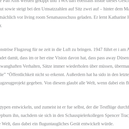
e Pan Ams werden gekippt und TWA darf ebenfalls inside dieses Geschä
ut sowie steigt bei den Umsatzzahlen auf Sitz zwei auf – hinter dem 
sächlich vor living room Senatsausschuss geladen. Er lernt Katharine 
r.
ströse Flugzeug für ne zeit in die Luft zu bringen. 1947 führt er i am A
ndet damit, dass im or her eine Vision davon hat, dass pass away Düse
wanghaften Verhalten, Sätze immer wiederholen über müssen, übermann
e” “Öffentlichkeit nicht so erkennt. Außerdem hat ha sido in den letz
ugzeugprojekt gegeben. Von diesem glaubt alle Welt, wenn dabei ein f
typen entwickeln, und zumeist ist er fue selbst, der die Testflüge durchf
epburn ihn, nachdem sie sich in den Schauspielerkollegen Spencer Tracy
 Welt, dass dabei ein fluguntaugliches Gerät entwickelt würde.