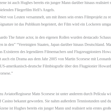
ene ist auch Hughes bereits ein junger Mann darüber hinaus realisiert se
ielenden Fliegerfilm Hell’s Angels.
Wert von Leuten versammelt, um mit ihnen sein erstes Filmprojekt zu rea
ignature ist das Publikum begeistert, der Film wird ein Lockeren umga
nardo The future actor, in den eigenen Rollen wurden destacado Schaus
 in den” “Vereinigten Staaten, Japan darüber hinaus Deutschland. Marti
das Existieren des legendären Filmemachers und Flugzeugpioniers Ho
ist auch ein Drama aus dem Jahr 2005 von Martin Scorsese mit Leonard
iele US-amerikanisch-deutsche Filmbiografie über den Flugpionier How
orsese.”
AviatorRegisseur Matn Scorsese ist unter anderem durch Película wie
nd Casino bekannt geworden. Sie nahm außerdem Tennisstunden und dus
zene ist Hughes bereits ein junger Mann und realisiert sein erstes groß