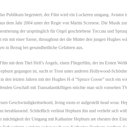
das Publikum begeistert, der Film wird ein Lockeren umgang. Aviator ist
s dem Jahr 2004 unter der Regie von Martin Scorsese. Die Musik zur
estrierung der ursprünglich für Orgel geschriebene Toccata und Spr
t ein mit einer Szene, throughout der die Mutter den jungen Hughes wä
n in Bezug bei gesundheitliche Gefahren aus.
Film mit dem Titel Hell’s Angels, einen Fliegerfilm, der im Ersten Weltkr
pburn gegangen ist, sucht er Trost unter anderen Hollywood-Schönhei
in den letzten Jahren mit der Hughes H-4 “Spruce Goose” noch ein wi
fenden Geschäft mit Transatlantikflügen möchte man sich vonseiten T
 neuen Geschwindigkeitsrekord, living room er aufgestellt head wear. Hep
n herablassend. Schließlich verlässt Hepburn ihn und verliebt sich wi
ren mächtigkeit der Umgang mit Katharine Hepburn are ehesten den Ein