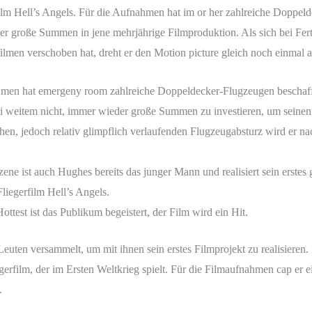
ilm Hell’s Angels. Für die Aufnahmen hat im or her zahlreiche Doppel
er große Summen in jene mehrjährige Filmproduktion. Als sich bei Fert
lmen verschoben hat, dreht er den Motion picture gleich noch einmal a
men hat emergeny room zahlreiche Doppeldecker-Flugzeugen beschaff
i weitem nicht, immer wieder große Summen zu investieren, um seinen
en, jedoch relativ glimpflich verlaufenden Flugzeugabsturz wird er n
ene ist auch Hughes bereits das junger Mann und realisiert sein erstes
liegerfilm Hell’s Angels.
ttest ist das Publikum begeistert, der Film wird ein Hit.
Leuten versammelt, um mit ihnen sein erstes Filmprojekt zu realisieren
iegerfilm, der im Ersten Weltkrieg spielt. Für die Filmaufnahmen cap er
.