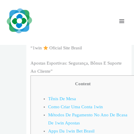
Skip
to
content
“1win
Oficial Site Brasi
/
1win Brazil
/ By
The Vaidya Admin
“1win
Oficial Site Brasil
Apostas Esportivas: Segurança, Bônus E Suporte
Ao Cliente”
Content
Tênis De Mesa
Como Criar Uma Conta 1win
Métodos De Pagamento No Ano De Bcasa
De 1win Apostas
Apps Da 1win Bet Brasil