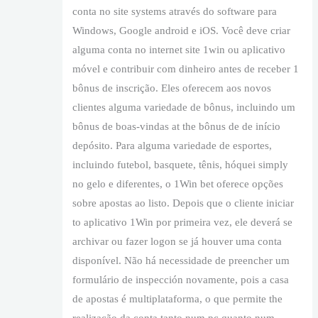
conta no site systems através do software para
Windows, Google android e iOS. Você deve criar
alguma conta no internet site 1win ou aplicativo
móvel e contribuir com dinheiro antes de receber 1
bônus de inscrição. Eles oferecem aos novos
clientes alguma variedade de bônus, incluindo um
bônus de boas-vindas at the bônus de de início
depósito. Para alguma variedade de esportes,
incluindo futebol, basquete, tênis, hóquei simply
no gelo e diferentes, o 1Win bet oferece opções
sobre apostas ao listo. Depois que o cliente iniciar
to aplicativo 1Win por primeira vez, ele deverá se
archivar ou fazer logon se já houver uma conta
disponível. Não há necessidade de preencher um
formulário de inspección novamente, pois a casa
de apostas é multiplataforma, o que permite the
realização da conta tanto num pc quanto num