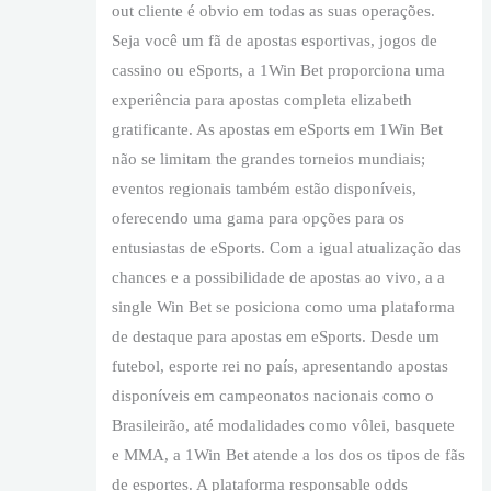
out cliente é obvio em todas as suas operações.
Seja você um fã de apostas esportivas, jogos de
cassino ou eSports, a 1Win Bet proporciona uma
experiência para apostas completa elizabeth
gratificante. As apostas em eSports em 1Win Bet
não se limitam the grandes torneios mundiais;
eventos regionais também estão disponíveis,
oferecendo uma gama para opções para os
entusiastas de eSports. Com a igual atualização das
chances e a possibilidade de apostas ao vivo, a a
single Win Bet se posiciona como uma plataforma
de destaque para apostas em eSports. Desde um
futebol, esporte rei no país, apresentando apostas
disponíveis em campeonatos nacionais como o
Brasileirão, até modalidades como vôlei, basquete
e MMA, a 1Win Bet atende a los dos os tipos de fãs
de esportes. A plataforma responsable odds