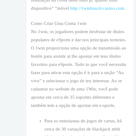
dispositivo” “móvel
http://1winbrazil-casino.com
.
Como Criar Uma Conta 1win
No 1win, os jogadores podem desfrutar de títulos
populares de eSports e dar nos principais torneios.
O 1win proporciona uma opção de transmissão ao
festón para assistir at the apostar em teus títulos
favoritos para eSports. Tudo to que você necessita
fazer para ativar esta opção é ir para a seção “Ao
vivo” e selecionar o jogo de teu interesse. Ao se
cadastrar no website de uma 1Win, você pode
apostar em cerca de 35 esportes diferentes e
também tem a opção de apostar em e-sports.
Para os entusiastas de jogos de cartas, há
cerca de 30 variações de blackjack mhh