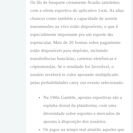
Os fãs de basquete certamente ficarão satisfeitos
com a oferta esportiva do aplicativo 1win. As altas
chances como também a capacidade de assistir
transmissões ao vivo estão disponíveis, o que é
especialmente importante pra um esporte tão
espetacular. Mais de 20 formas sobre pagamento
estão disponíveis para depósito, incluindo
transferências bancárias, carteiras eletrônicas e
criptomoedas. Se o resultado for favorável, o
usuário receberá to valor apostado multiplicado
pelas probabilidades carry out evento selecionado.
Na 1Win Gamble, apostas esportivas são a
espinha dorsal da plataforma, com uma
diversidade sobre esportes e mercados de
apostas à disposição dos usuários.
Os jogos na tempo real atrairão aqueles que