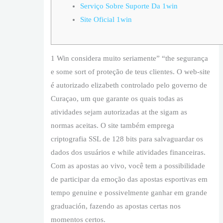
Serviço Sobre Suporte Da 1win
Site Oficial 1win
1 Win considera muito seriamente” “the segurança
e some sort of proteção de teus clientes. O web-site
é autorizado elizabeth controlado pelo governo de
Curaçao, um que garante os quais todas as
atividades sejam autorizadas at the sigam as
normas aceitas. O site também emprega
criptografia SSL de 128 bits para salvaguardar os
dados dos usuários e while atividades financeiras.
Com as apostas ao vivo, você tem a possibilidade
de participar da emoção das apostas esportivas em
tempo genuine e possivelmente ganhar em grande
graduación, fazendo as apostas certas nos
momentos certos.