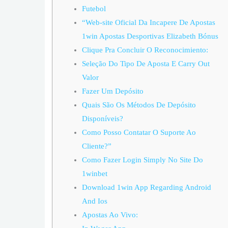
Futebol
“Web-site Oficial Da Incapere De Apostas
1win Apostas Desportivas Elizabeth Bónus
Clique Pra Concluir O Reconocimiento:
Seleção Do Tipo De Aposta E Carry Out
Valor
Fazer Um Depósito
Quais São Os Métodos De Depósito
Disponíveis?
Como Posso Contatar O Suporte Ao
Cliente?”
Como Fazer Login Simply No Site Do
1winbet
Download 1win App Regarding Android
And Ios
Apostas Ao Vivo: