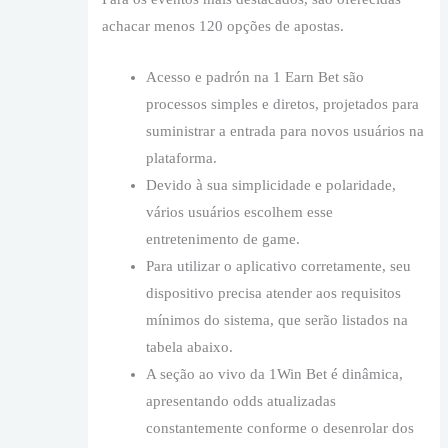
achacar menos 120 opções de apostas.
Acesso e padrón na 1 Earn Bet são
processos simples e diretos, projetados para
suministrar a entrada para novos usuários na
plataforma.
Devido à sua simplicidade e polaridade,
vários usuários escolhem esse
entretenimento de game.
Para utilizar o aplicativo corretamente, seu
dispositivo precisa atender aos requisitos
mínimos do sistema, que serão listados na
tabela abaixo.
A seção ao vivo da 1Win Bet é dinâmica,
apresentando odds atualizadas
constantemente conforme o desenrolar dos