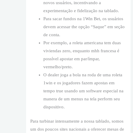
novos usuários, incentivando a
experimentação e fidelização na tablado.
Para sacar fundos na 1Win Bet, os usuários
devem acessar the opção “Saque” em seção
de conta.
Por exemplo, a roleta americana tem duas
viviendas zero, enquanto mhh francesa é
possível apostar em par/ímpar,
vermelho/preto.
O dealer joga a bola na roda de uma roleta
1win e os jogadores fazem apostas em
tempo true usando um software especial na
manera de um menus na tela perform seu
dispositivo.
Para turbinar intensamente a nossa tablado, somos
um dos poucos sites nacionais a oferecer mesas de