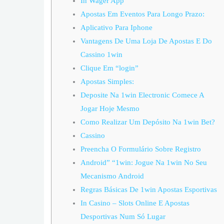
In Wager App
Apostas Em Eventos Para Longo Prazo:
Aplicativo Para Iphone
Vantagens De Uma Loja De Apostas E Do
Cassino 1win
Clique Em “login”
Apostas Simples:
Deposite Na 1win Electronic Comece A
Jogar Hoje Mesmo
Como Realizar Um Depósito Na 1win Bet?
Cassino
Preencha O Formulário Sobre Registro
Android” “1win: Jogue Na 1win No Seu
Mecanismo Android
Regras Básicas De 1win Apostas Esportivas
In Casino – Slots Online E Apostas
Desportivas Num Só Lugar